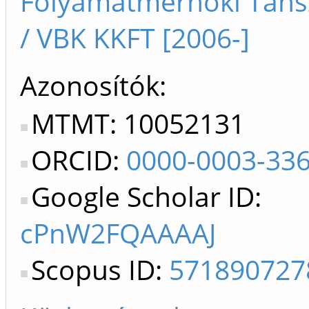
Folyamatmérnöki Tan
/ VBK KKFT [2006-]
Azonosítók
MTMT: 10052131
ORCID:
0000-0003-33
Google Scholar ID:
cPnW2FQAAAAJ
Scopus ID:
571890727