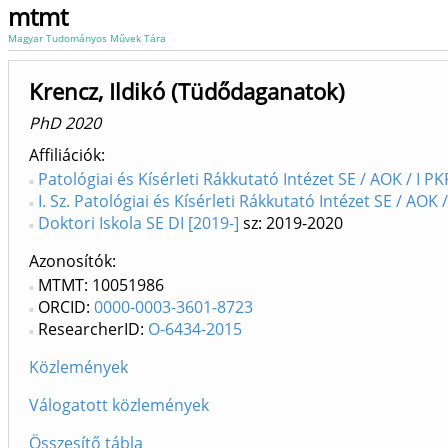
mtmt
Magyar Tudományos Művek Tára
Krencz, Ildikó (Tüdődaganatok)
PhD 2020
Affiliációk
Patológiai és Kísérleti Rákkutató Intézet SE / AOK / I PK
I. Sz. Patológiai és Kísérleti Rákkutató Intézet SE / AOK 
Doktori Iskola SE DI [2019-]
sz: 2019-2020
Azonosítók
MTMT: 10051986
ORCID:
0000-0003-3601-8723
ResearcherID:
O-6434-2015
Közlemények
Válogatott közlemények
Összesítő tábla