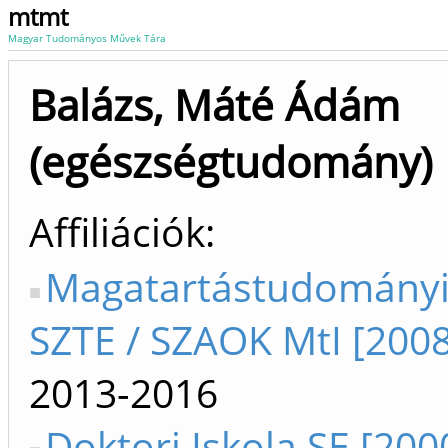
mtmt
Magyar Tudományos Művek Tára
Balázs, Máté Ádám
(egészségtudomány)
Affiliációk
Magatartástudományi 
SZTE / SZAOK MtI [2008
2013-2016
Doktori Iskola SE [200