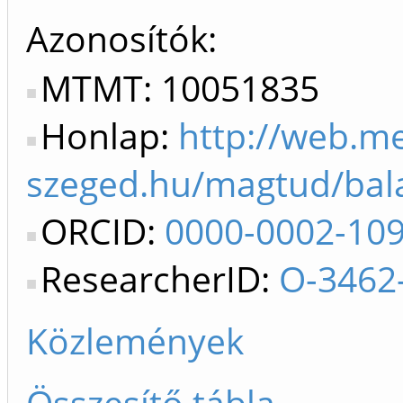
Azonosítók
MTMT: 10051835
Honlap:
http://web.m
szeged.hu/magtud/bal
ORCID:
0000-0002-10
ResearcherID:
O-3462
Közlemények
Összesítő tábla