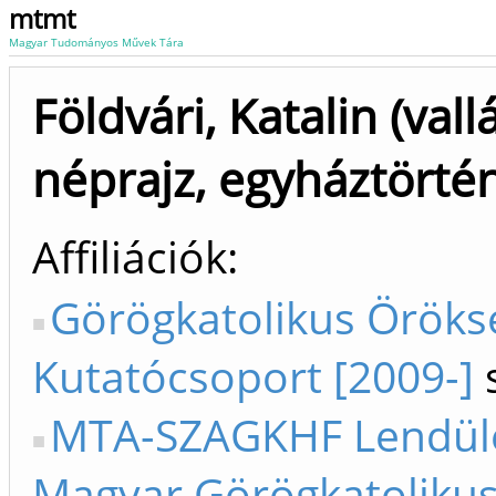
mtmt
Magyar Tudományos Művek Tára
Földvári, Katalin (vall
néprajz, egyháztörté
Affiliációk
Görögkatolikus Öröks
Kutatócsoport [2009-]
s
MTA-SZAGKHF Lendül
Magyar Görögkatoliku