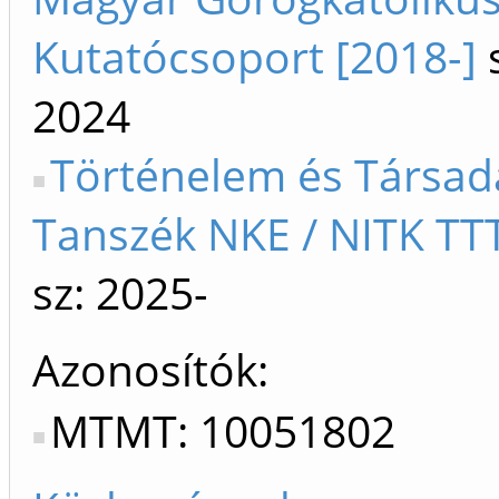
Kutatócsoport [2018-]
s
2024
Történelem és Társa
Tanszék NKE / NITK TTT
sz: 2025-
Azonosítók
MTMT: 10051802