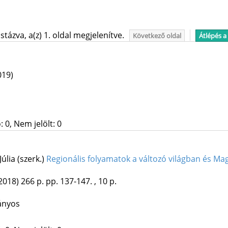
tázva, a(z) 1. oldal megjelenítve.
Következő oldal
Átlépés a
019)
 0, Nem jelölt: 0
úlia (szerk.)
Regionális folyamatok a változó világban és M
2018)
266 p.
pp. 137-147. , 10 p.
ányos