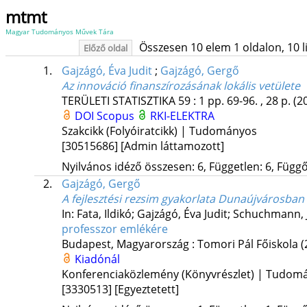
mtmt
Magyar Tudományos Művek Tára
Összesen 10 elem 1 oldalon, 10 lis
Előző oldal
1.
Gajzágó, Éva Judit
;
Gajzágó, Gergő
Az innováció finanszírozásának lokális vetülete
TERÜLETI STATISZTIKA
59
:
1
pp. 69-96. , 28 p.
(2
DOI
Scopus
RKI-ELEKTRA
Szakcikk (Folyóiratcikk) | Tudományos
[30515686]
[Admin láttamozott]
Nyilvános idéző összesen: 6, Független: 6, Függő:
2.
Gajzágó, Gergő
A fejlesztési rezsim gyakorlata Dunaújvárosban
In: Fata, Ildikó; Gajzágó, Éva Judit; Schuchmann, J
professzor emlékére
Budapest, Magyarország :
Tomori Pál Főiskola
(
Kiadónál
Konferenciaközlemény (Könyvrészlet) | Tudom
[3330513]
[Egyeztetett]