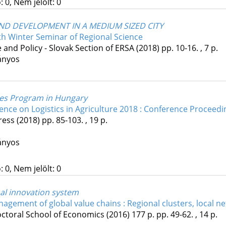
 0, Nem jelölt: 0
ND DEVELOPMENT IN A MEDIUM SIZED CITY
th Winter Seminar of Regional Science
 and Policy - Slovak Section of ERSA
(2018)
pp. 10-16. , 7 p.
ányos
ties Program in Hungary
rence on Logistics in Agriculture 2018 : Conference Proceedi
ress
(2018)
pp. 85-103. , 19 p.
ányos
 0, Nem jelölt: 0
al innovation system
gement of global value chains : Regional clusters, local 
octoral School of Economics
(2016)
177 p.
pp. 49-62. , 14 p.