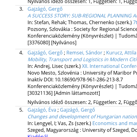
Nyilvános idéző összesen: 1, Független: 1, Függő:
3.
Gajzágó, Gergő
A SUCCESS STORY: SUB-REGIONAL PLANNING A
In: Stefan, Rehak; Thomas, Chernenko (szerk.)
7
Pozsony, Szlovákia :
Society for Regional Science
Konferenciaközlemény (Könyvrészlet) | Tudom
[3376080]
[Nyilvános]
4.
Gajzágó, Gergő
;
Remsei, Sándor
;
Kurucz, Attila
Mobility, Transport and Logistics in Modern Ci
In: Andrej, Lisec (szerk.)
XII. International Confe
Novo Mesto, Szlovénia :
University of Maribor P
Inaktív DOI: 10.18690/978-961-286-213-8.7
Konferenciaközlemény (Könyvrészlet) | Tudom
[30321136]
[Admin láttamozott]
Nyilvános idéző összesen: 2, Független: 2, Függő:
5.
Gajzágó, Éva
;
Gajzágó, Gergő
Changes and development of Hungarian nation
In: Lengyel, I; Vas, Zs (szerk.)
Economics and mana
Szeged, Magyarország :
University of Szeged, D
Kiadónál