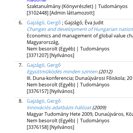
Szaktanulmány (Könyvrészlet) | Tudományos
[3102448]
[Admin láttamozott]
6.
Gajzágó, Gergő
;
Gajzágó, Éva Judit
Changes and development of Hungarian nation
Economics and management of global value chain
Magyarország,
Nem besorolt (Egyéb) | Tudományos
[3371207]
[Nyilvános]
7.
Gajzágó, Gergő
Együttműködés minden szinten
(2012)
III. Duna-konferencia; Dunaújvárosi Főiskola; 2
Nem besorolt (Egyéb) | Tudományos
[3376157]
[Nyilvános]
8.
Gajzágó, Gergő
Innovációs adatbázis-hálózat
(2009)
Magyar Tudomány Hete 2009, Dunaújváros, Kö
Nem besorolt (Egyéb) | Tudományos
[3376158]
[Nyilvános]