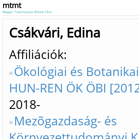
mtmt
Magyar Tudományos Művek Tára
Csákvári, Edina
Affiliációk
Ökológiai és Botanikai
HUN-REN ÖK ÖBI [2012
2018-
Mezõgazdaság- és
Környezettudományi K