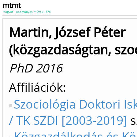
mtmt
Magyar Tudományos Művek Tára
Martin, József Péter
(közgazdaságtan, szoc
PhD 2016
Affiliációk
Szociológia Doktori Is
/ TK SZDI [2003-2019]
s
Közgazdálkodás és Köz