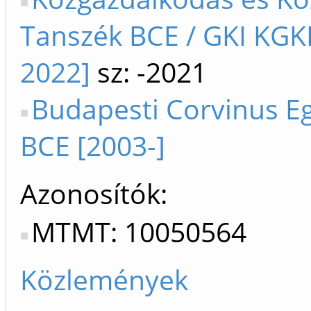
Tanszék BCE / GKI KGK
2022]
sz: -2021
Budapesti Corvinus E
BCE [2003-]
Azonosítók
MTMT: 10050564
Közlemények