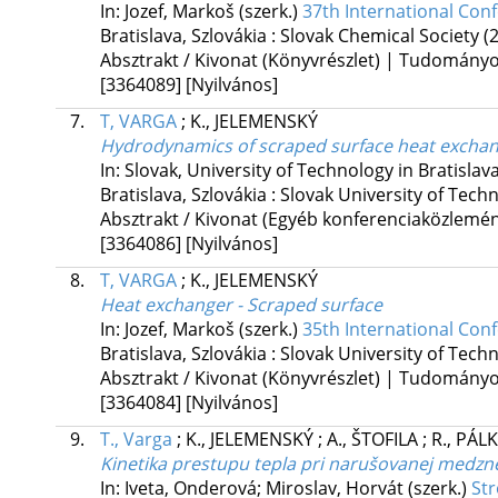
In: Jozef, Markoš (szerk.)
37th International Conf
Bratislava, Szlovákia :
Slovak Chemical Society
(
Absztrakt / Kivonat (Könyvrészlet) | Tudomány
[3364089]
[Nyilvános]
7.
T, VARGA
;
K., JELEMENSKÝ
Hydrodynamics of scraped surface heat exchan
In: Slovak, University of Technology in Bratislava
Bratislava, Szlovákia :
Slovak University of Techn
Absztrakt / Kivonat (Egyéb konferenciaközlem
[3364086]
[Nyilvános]
8.
T, VARGA
;
K., JELEMENSKÝ
Heat exchanger - Scraped surface
In: Jozef, Markoš (szerk.)
35th International Conf
Bratislava, Szlovákia :
Slovak University of Techn
Absztrakt / Kivonat (Könyvrészlet) | Tudomány
[3364084]
[Nyilvános]
9.
T., Varga
;
K., JELEMENSKÝ
;
A., ŠTOFILA
;
R., PÁL
Kinetika prestupu tepla pri narušovanej medznej
In: Iveta, Onderová; Miroslav, Horvát (szerk.)
Str