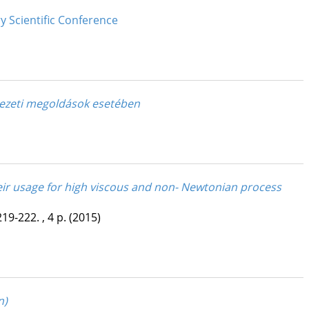
y Scientific Conference
kezeti megoldások esetében
heir usage for high viscous and non- Newtonian process
219-222. , 4 p.
(2015)
n)