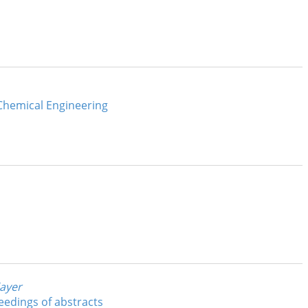
 Chemical Engineering
layer
eedings of abstracts