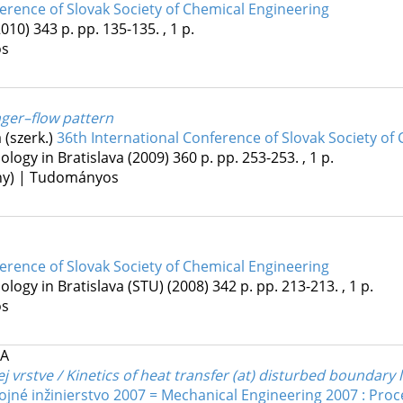
erence of Slovak Society of Chemical Engineering
2010)
343 p.
pp. 135-135. , 1 p.
os
ger–flow pattern
 (szerk.)
36th International Conference of Slovak Society of
ology in Bratislava
(2009)
360 p.
pp. 253-253. , 1 p.
ény) | Tudományos
erence of Slovak Society of Chemical Engineering
ology in Bratislava (STU)
(2008)
342 p.
pp. 213-213. , 1 p.
os
KA
 vrstve / Kinetics of heat transfer (at) disturbed boundary 
ojné inžinierstvo 2007 = Mechanical Engineering 2007 : Proc