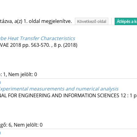
ázva, a(z) 1. oldal megjelenítve.
Következő oldal
Átlépés a 
be Heat Transfer Characteristics
VAE 2018
pp. 563-570. , 8 p.
(2018)
 1, Nem jelölt: 0
n
Experimental measurements and numerical analysis
NAL FOR ENGINEERING AND INFORMATION SCIENCES
12
:
1
p
gő: 6, Nem jelölt: 0
n