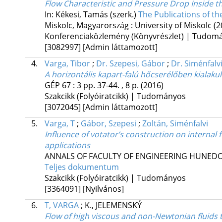
Flow Characteristic and Pressure Drop Inside 
In: Kékesi, Tamás (szerk.)
The Publications of th
Miskolc, Magyarország :
University of Miskolc
(2
Konferenciaközlemény (Könyvrészlet) | Tudom
[3082997]
[Admin láttamozott]
4.
Varga, Tibor
;
Dr. Szepesi, Gábor
;
Dr. Siménfalvi
A horizontális kapart-falú hőcserélőben kiala
GÉP
67
:
3
pp. 37-44. , 8 p.
(2016)
Szakcikk (Folyóiratcikk) | Tudományos
[3072045]
[Admin láttamozott]
5.
Varga, T
;
Gábor, Szepesi
;
Zoltán, Siménfalvi
Influence of votator’s construction on interna
applications
ANNALS OF FACULTY OF ENGINEERING HUNEDO
Teljes dokumentum
Szakcikk (Folyóiratcikk) | Tudományos
[3364091]
[Nyilvános]
6.
T, VARGA
;
K., JELEMENSKÝ
Flow of high viscous and non-Newtonian fluids 