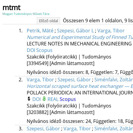
mtmt
Magyar Tudományos Művek Tára
Összesen 9 elem 1 oldalon, 9 list
Előző oldal
1.
Petrik, Máté
;
Szepesi, Gábor L
;
Varga, Tibor
Numerical and Experimental Study of Finned Tu
LECTURE NOTES IN MECHANICAL ENGINEERING
DOI
Scopus
Szakcikk (Folyóiratcikk) | Tudományos
[3394549]
[Admin láttamozott]
Nyilvános idéző összesen: 8, Független: 7, Függő:
2.
Varga, Tibor
;
Szepesi, Gábor
;
Siménfalvi, Zoltá
Horizontal scraped surface heat exchanger — 
POLLACK PERIODICA: AN INTERNATIONAL JOUR
DOI
REAL
Scopus
Szakcikk (Folyóiratcikk) | Tudományos
[3203882]
[Admin láttamozott]
Nyilvános idéző összesen: 24, Független: 18, Füg
3.
Szepesi, Gábor
;
Varga, Tibor
;
Siménfalvi, Zoltá