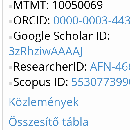
MTMT: 10050069
ORCID:
0000-0003-44
Google Scholar ID:
3zRhziwAAAAJ
ResearcherID:
AFN-46
Scopus ID:
553077399
Közlemények
Összesítő tábla