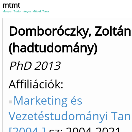
mtmt
Magyar Tudományos Művek Tára
Domboróczky, Zoltán
(hadtudomány)
PhD 2013
Affiliációk
Marketing és
Vezetéstudományi Tan
[2004-]
sz: 2004-2021