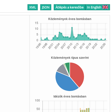
XML
JSON
Átlépés a keresőbe
In English