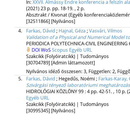
In:
XXVII. Almássy Endre konferencia a felszín ala
(2021)
23 p.
pp. 18-19. , 2 p.
Absztrakt / Kivonat (Egyéb konferenciaközlem
[32511866]
[Nyilvános]
4.
Farkas, Dávid
;
Hajnal, Géza
;
Vasvári, Vilmos
Validation of a Physical and Numerical Model t
PERIODICA POLYTECHNICA-CIVIL ENGINEERING
DOI
WoS
Scopus
Egyéb URL
Szakcikk (Folyóiratcikk) | Tudományos
[30704789]
[Admin láttamozott]
Nyilvános idéző összesen: 3, Független: 2, Függő:
5.
Farkas, Dávid
;
Hegedűs, Noémi
;
Farkas-Karay,
Szivárgási tényező laboratóriumi meghatározás
HIDROLÓGIAI KÖZLÖNY
99
:
4
pp. 42-51. , 10 p.
(
Egyéb URL
Szakcikk (Folyóiratcikk) | Tudományos
[30995345]
[Nyilvános]