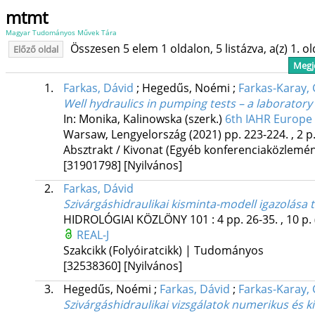
mtmt
Magyar Tudományos Művek Tára
Összesen 5 elem 1 oldalon, 5 listázva, a(z) 1. o
Előző oldal
Megje
1.
Farkas, Dávid
;
Hegedűs, Noémi
;
Farkas-Karay,
Well hydraulics in pumping tests – a laborator
In: Monika, Kalinowska (szerk.)
6th IAHR Europe 
Warsaw, Lengyelország
(2021)
pp. 223-224. , 2 p
Absztrakt / Kivonat (Egyéb konferenciaközlem
[31901798]
[Nyilvános]
2.
Farkas, Dávid
Szivárgáshidraulikai kisminta-modell igazolása 
HIDROLÓGIAI KÖZLÖNY
101
:
4
pp. 26-35. , 10 p.
REAL-J
Szakcikk (Folyóiratcikk) | Tudományos
[32538360]
[Nyilvános]
3.
Hegedűs, Noémi
;
Farkas, Dávid
;
Farkas-Karay,
Szivárgáshidraulikai vizsgálatok numerikus és 