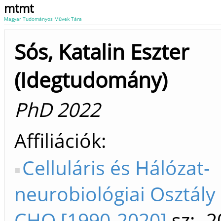
mtmt
Magyar Tudományos Művek Tára
Sós, Katalin Eszter
(Idegtudomány)
PhD 2022
Affiliációk
Celluláris és Hálózat-
neurobiológiai Osztály
CHO [1990-2020]
sz: -