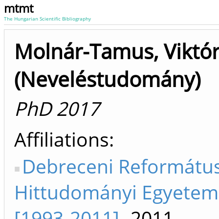
mtmt
The Hungarian Scientific Bibliography
Molnár-Tamus, Viktór
(Neveléstudomány)
PhD 2017
Affiliations
Debreceni Reformátu
Hittudományi Egyete
[1993-2011]
-2011