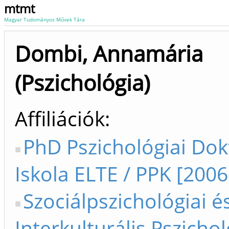
mtmt
Magyar Tudományos Művek Tára
Dombi, Annamária
(Pszichológia)
Affiliációk
PhD Pszichológiai Dok
Iskola ELTE / PPK [2006
Szociálpszichológiai é
Interkulturális Pszichol