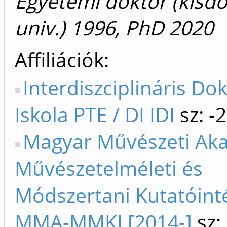
Egyetemi doktor (kisdo
univ.) 1996, PhD 2020
Affiliációk
Interdiszciplináris Dok
Iskola PTE / DI IDI
sz: -
Magyar Művészeti Ak
Művészetelméleti és
Módszertani Kutatóint
MMA-MMKI [2014-]
sz: