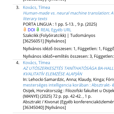
3.
Kovács, Tímea
Human-made vs. neural machine translation: A
literary texts
PORTA LINGUA
:
1
pp. 5-13. , 9 p.
(2025)
DOI
REAL
Egyéb URL
Szakcikk (Folyóiratcikk) | Tudományos
[36256051]
[Nyilvános]
Nyilvános idéző összesen: 1, Független: 1, Függő:
Nyilvános idéző+említés összesen: 3, Független: 
4.
Kovács, Tímea
AZ UTÓSZERKESZTÉS TANÍTHATÓSÁGA BA-HALL
KVALITATÍV ELEMZÉSE ALAPJÁN
In: Lehocki-Samardzic, Anna; Klaudy, Kinga; Fóri
mesterséges intelligencia korában : Absztrakt-
Osijek, Horvátország :
Filozofski fakultet u Osije
(MANYE)
(2025)
72 p.
pp. 42-42. , 1 p.
Absztrakt / Kivonat (Egyéb konferenciaközlem
[36345040]
[Nyilvános]