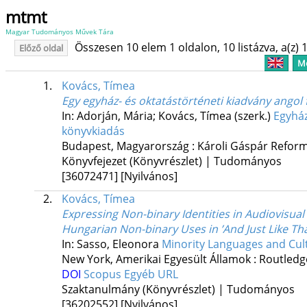
mtmt
Magyar Tudományos Művek Tára
Összesen 10 elem 1 oldalon, 10 listázva, a(z) 1
Előző oldal
Me
1.
Kovács, Tímea
Egy egyház- és oktatástörténeti kiadvány ango
In: Adorján, Mária; Kovács, Tímea (szerk.)
Egyház
könyvkiadás
Budapest, Magyarország :
Károli Gáspár Refor
Könyvfejezet (Könyvrészlet) | Tudományos
[36072471]
[Nyilvános]
2.
Kovács, Tímea
Expressing Non-binary Identities in Audiovisual
Hungarian Non-binary Uses in ’And Just Like Tha
In: Sasso, Eleonora
Minority Languages and Cult
New York, Amerikai Egyesült Államok :
Routledg
DOI
Scopus
Egyéb URL
Szaktanulmány (Könyvrészlet) | Tudományos
[36202552]
[Nyilvános]