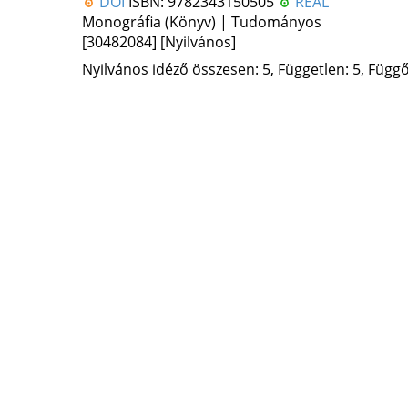
DOI
ISBN:
9782343150505
REAL
Monográfia (Könyv) | Tudományos
[30482084]
[Nyilvános]
Nyilvános idéző összesen: 5, Független: 5, Függő: