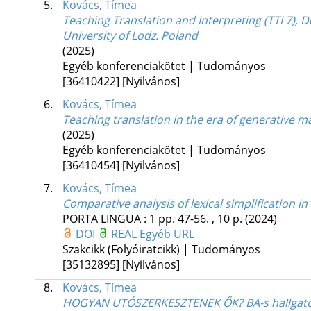
5.
Kovács, Tímea
Teaching Translation and Interpreting (TTI 7),
University of Lodz. Poland
(2025)
Egyéb konferenciakötet | Tudományos
[36410422]
[Nyilvános]
6.
Kovács, Tímea
Teaching translation in the era of generative m
(2025)
Egyéb konferenciakötet | Tudományos
[36410454]
[Nyilvános]
7.
Kovács, Tímea
Comparative analysis of lexical simplification i
PORTA LINGUA
:
1
pp. 47-56. , 10 p.
(2024)
DOI
REAL
Egyéb URL
Szakcikk (Folyóiratcikk) | Tudományos
[35132895]
[Nyilvános]
8.
Kovács, Tímea
HOGYAN UTÓSZERKESZTENEK ŐK? BA-s hallgatók g