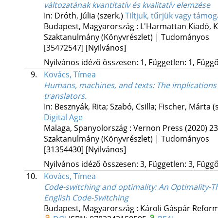
változatának kvantitatív és kvalitatív elemzése
In: Dróth, Júlia (szerk.)
Tiltjuk, tűrjük vagy támog
Budapest, Magyarország :
L'Harmattan Kiadó
,
K
Szaktanulmány (Könyvrészlet) | Tudományos
[35472547]
[Nyilvános]
Nyilvános idéző összesen: 1, Független: 1, Függő:
9.
Kovács, Tímea
Humans, machines, and texts: The implications o
translators.
In: Besznyák, Rita; Szabó, Csilla; Fischer, Márta (
Digital Age
Malaga, Spanyolország :
Vernon Press
(2020)
23
Szaktanulmány (Könyvrészlet) | Tudományos
[31354430]
[Nyilvános]
Nyilvános idéző összesen: 3, Független: 3, Függő:
10.
Kovács, Tímea
Code-switching and optimality
: An Optimality-
English Code-Switching
Budapest, Magyarország :
Károli Gáspár Refor