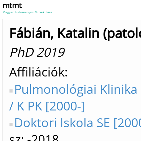
mtmt
Magyar Tudományos Művek Tára
Fábián, Katalin (patol
PhD 2019
Affiliációk
Pulmonológiai Klinika
/ K PK [2000-]
Doktori Iskola SE [200
sz: -2018