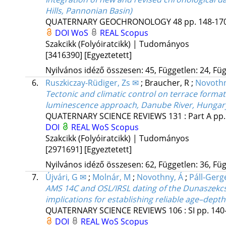
Hills, Pannonian Basin)
QUATERNARY GEOCHRONOLOGY
48
pp. 148-170
DOI
WoS
REAL
Scopus
Szakcikk (Folyóiratcikk) | Tudományos
[3416390]
[Egyeztetett]
Nyilvános idéző összesen: 45, Független: 24, Füg
6.
Ruszkiczay-Rüdiger, Zs ✉
;
Braucher, R
;
Novothn
Tectonic and climatic control on terrace format
luminescence approach, Danube River, Hungary
QUATERNARY SCIENCE REVIEWS
131
:
Part A
pp.
DOI
REAL
WoS
Scopus
Szakcikk (Folyóiratcikk) | Tudományos
[2971691]
[Egyeztetett]
Nyilvános idéző összesen: 62, Független: 36, Füg
7.
Újvári, G ✉
;
Molnár, M
;
Novothny, Á
;
Páll-Gerge
AMS 14C and OSL/IRSL dating of the Dunaszekcs
implications for establishing reliable age–depth
QUATERNARY SCIENCE REVIEWS
106
:
SI
pp. 140-
DOI
REAL
WoS
Scopus