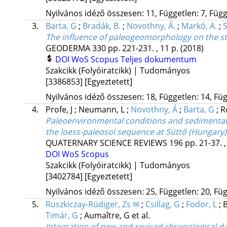
Nyilvános idéző összesen: 11, Független: 7, Függő
3.
Barta, G
;
Bradák, B.
;
Novothny, Á.
;
Markó, A.
;
S
The influence of paleogeomorphology on the sta
GEODERMA
330
pp. 221-231. , 11 p.
(2018)
DOI
WoS
Scopus
Teljes dokumentum
Szakcikk (Folyóiratcikk) | Tudományos
[3386853]
[Egyeztetett]
Nyilvános idéző összesen: 18, Független: 14, Füg
4.
Profe, J
;
Neumann, L
;
Novothny, Á
;
Barta, G
;
R
Paleoenvironmental conditions and sedimentati
the loess-paleosol sequence at Süttő (Hungary)
QUATERNARY SCIENCE REVIEWS
196
pp. 21-37. 
DOI
WoS
Scopus
Szakcikk (Folyóiratcikk) | Tudományos
[3402784]
[Egyeztetett]
Nyilvános idéző összesen: 25, Független: 20, Füg
5.
Ruszkiczay-Rüdiger, Zs ✉
;
Csillag, G
;
Fodor, L
;
Timár, G
;
Aumaître, G
et al.
Integration of new and revised chronological da