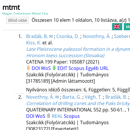
mtmt
Magyar Tudományos Művek Tára
Összesen 10 elem 1 oldalon, 10 listázva, a(z) 1
Előző oldal
Me
1.
Bradák, B. ✉
;
Csonka, D.
;
Novothny, Á.
;
Szeberé
Kiss, K.
et al.
Late Pleistocene paleosol formation in a dyna
Hronom loess succession (Slovakia)
CATENA
199
Paper: 105087
(2021)
DOI
WoS
EDIT
Scopus
Egyéb URL
Szakcikk (Folyóiratcikk) | Tudományos
[31785189]
[Admin láttamozott]
Nyilvános idéző összesen: 6, Független: 5, Függő:
2.
Novothny, Á. ✉
;
Barta, G.
;
Végh, T.
;
Bradák, B.
Correlation of drilling cores and the Paks brick
QUATERNARY INTERNATIONAL
552
pp. 50-61. , 
DOI
WoS
REAL
Scopus
Szakcikk (Folyóiratcikk) | Tudományos
[30823172]
[Egyeztetett]