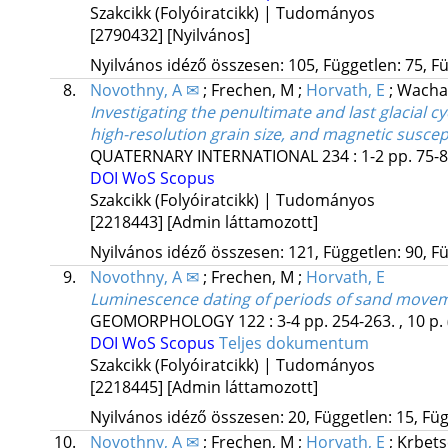
Szakcikk (Folyóiratcikk) | Tudományos
[2790432]
[Nyilvános]
Nyilvános idéző összesen: 105, Független: 75, Fü
8.
Novothny, A ✉
;
Frechen, M
;
Horvath, E
;
Wacha
Investigating the penultimate and last glacial c
high-resolution grain size, and magnetic suscept
QUATERNARY INTERNATIONAL
234
:
1-2
pp. 75-8
DOI
WoS
Scopus
Szakcikk (Folyóiratcikk) | Tudományos
[2218443]
[Admin láttamozott]
Nyilvános idéző összesen: 121, Független: 90, Fü
9.
Novothny, A ✉
;
Frechen, M
;
Horvath, E
Luminescence dating of periods of sand movem
GEOMORPHOLOGY
122
:
3-4
pp. 254-263. , 10 p.
DOI
WoS
Scopus
Teljes dokumentum
Szakcikk (Folyóiratcikk) | Tudományos
[2218445]
[Admin láttamozott]
Nyilvános idéző összesen: 20, Független: 15, Füg
10.
Novothny, A ✉
;
Frechen, M
;
Horvath, E
;
Krbet