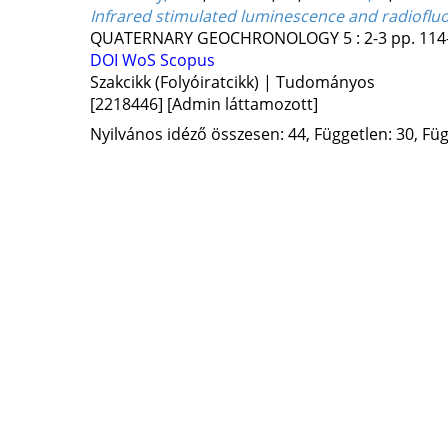
Infrared stimulated luminescence and radioflu
QUATERNARY GEOCHRONOLOGY
5
:
2-3
pp. 114-
DOI
WoS
Scopus
Szakcikk (Folyóiratcikk) | Tudományos
[2218446]
[Admin láttamozott]
Nyilvános idéző összesen: 44, Független: 30, Füg