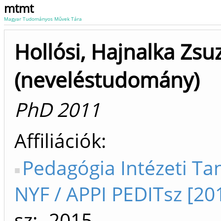
mtmt
Magyar Tudományos Művek Tára
Hollósi, Hajnalka Zs
(neveléstudomány)
PhD 2011
Affiliációk
Pedagógia Intézeti Ta
NYF / APPI PEDITsz [20
sz: -2015