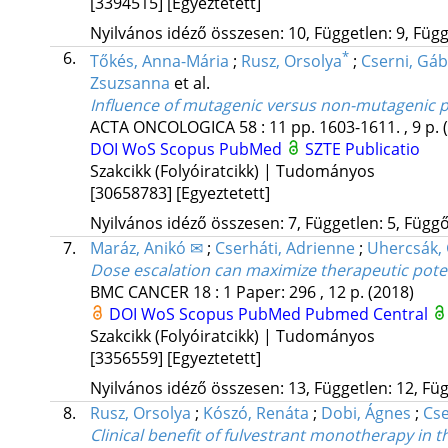
[3394515]
[Egyeztetett]
Nyilvános idéző összesen: 10, Független: 9, Függő
6.
*
Tőkés, Anna-Mária
;
Rusz, Orsolya
;
Cserni, Gá
Zsuzsanna
et al.
Influence of mutagenic versus non-mutagenic p
ACTA ONCOLOGICA
58
:
11
pp. 1603-1611. , 9 p.
DOI
WoS
Scopus
PubMed
SZTE Publicatio
Szakcikk (Folyóiratcikk) | Tudományos
[30658783]
[Egyeztetett]
Nyilvános idéző összesen: 7, Független: 5, Függő:
7.
Maráz, Anikó ✉
;
Cserháti, Adrienne
;
Uhercsák, 
Dose escalation can maximize therapeutic potent
BMC CANCER
18
:
1
Paper: 296 , 12 p.
(2018)
DOI
WoS
Scopus
PubMed
Pubmed Central
Szakcikk (Folyóiratcikk) | Tudományos
[3356559]
[Egyeztetett]
Nyilvános idéző összesen: 13, Független: 12, Füg
8.
Rusz, Orsolya
;
Kószó, Renáta
;
Dobi, Ágnes
;
Cse
Clinical benefit of fulvestrant monotherapy i