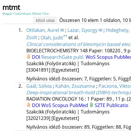
mtmt
Magyar Tudományos Művek Tára
Összesen 10 elem 1 oldalon, 10 lis
Előző oldal
1.
Ottlakan, Aurel ✉
;
Lazar, Gyorgy ✉
;
Hideghety, 
**
Zsolt
;
Olah, Judit
et al.
Clinical considerations of bleomycin based ele
BIOELECTROCHEMISTRY
148
Paper: 108220 , 9 p
DOI
ResearchGate publ.
WoS
Scopus
PubMe
Szakcikk (Folyóiratcikk) | Tudományos
[33041891]
[Egyeztetett]
Nyilvános idéző összesen: 7, Független: 5, Függő:
2.
Gaál, Szilvia
;
Kahán, Zsuzsanna
;
Paczona, Vikto
Deep-inspirational breath-hold (DIBH) technique i
RADIATION ONCOLOGY
16
:
1
Paper: 89 , 11 p.
(
DOI
WoS
Scopus
PubMed
SZTE Publicatio
Szakcikk (Folyóiratcikk) | Tudományos
[32021239]
[Egyeztetett]
Nyilvános idéző összesen: 89, Független: 88, Füg