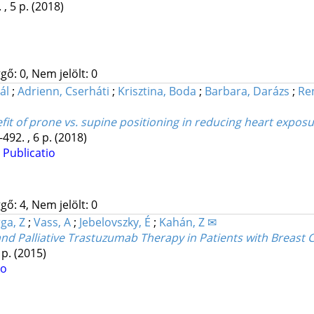
 , 5 p.
(2018)
gő: 0, Nem jelölt: 0
ál
;
Adrienn, Cserháti
;
Krisztina, Boda
;
Barbara, Darázs
;
Re
efit of prone vs. supine positioning in reducing heart expos
-492. , 6 p.
(2018)
 Publicatio
gő: 4, Nem jelölt: 0
ga, Z
;
Vass, A
;
Jebelovszky, É
;
Kahán, Z ✉
and Palliative Trastuzumab Therapy in Patients with Breast 
 p.
(2015)
io