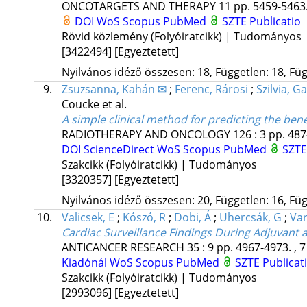
ONCOTARGETS AND THERAPY
11
pp. 5459-5463.
DOI
WoS
Scopus
PubMed
SZTE Publicatio
Rövid közlemény (Folyóiratcikk) | Tudományos
[3422494]
[Egyeztetett]
Nyilvános idéző összesen: 18, Független: 18, Füg
9.
Zsuzsanna, Kahán ✉
;
Ferenc, Rárosi
;
Szilvia, Ga
Coucke
et al.
A simple clinical method for predicting the ben
RADIOTHERAPY AND ONCOLOGY
126
:
3
pp. 487
DOI
ScienceDirect
WoS
Scopus
PubMed
SZTE
Szakcikk (Folyóiratcikk) | Tudományos
[3320357]
[Egyeztetett]
Nyilvános idéző összesen: 20, Független: 16, Füg
10.
Valicsek, E
;
Kószó, R
;
Dobi, Á
;
Uhercsák, G
;
Var
Cardiac Surveillance Findings During Adjuvant 
ANTICANCER RESEARCH
35
:
9
pp. 4967-4973. , 7
Kiadónál
WoS
Scopus
PubMed
SZTE Publicat
Szakcikk (Folyóiratcikk) | Tudományos
[2993096]
[Egyeztetett]