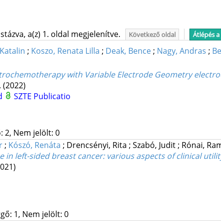
tázva, a(z) 1. oldal megjelenítve.
Következő oldal
Átlépés a
Katalin
;
Koszo, Renata Lilla
;
Deak, Bence
;
Nagy, Andras
;
Be
ctrochemotherapy with Variable Electrode Geometry electro
.
(2022)
d
SZTE Publicatio
 2, Nem jelölt: 0
r
;
Kószó, Renáta
;
Drencsényi, Rita
;
Szabó, Judit
;
Rónai, R
n left-sided breast cancer: various aspects of clinical utilit
2021)
gő: 1, Nem jelölt: 0