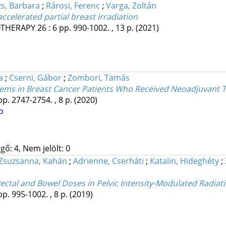
s, Barbara
;
Rárosi, Ferenc
;
Varga, Zoltán
accelerated partial breast irradiation
OTHERAPY
26
:
6
pp. 990-1002. , 13 p.
(2021)
a
;
Cserni, Gábor
;
Zombori, Tamás
ems in Breast Cancer Patients Who Received Neoadjuvant 
pp. 2747-2754. , 8 p.
(2020)
o
gő: 4, Nem jelölt: 0
Zsuzsanna, Kahán
;
Adrienne, Cserháti
;
Katalin, Hideghéty
;
ectal and Bowel Doses in Pelvic Intensity-Modulated Radiat
pp. 995-1002. , 8 p.
(2019)