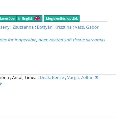
 keresőbe
In English
Megjelenítési opciók
senyi, Zsuzsanna
;
Bottyán, Krisztina
;
Vass, Gabor
des for inoperable, deep-seated soft tissue sarcomas
amóna
;
Antal, Tímea
;
Deák, Bence
;
Varga, Zoltán ✉
y