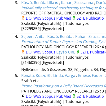
3.
Kószó, Renáta Lilla ✉
;
Kahán, Zsuzsanna
;
Daráz
Individually selected teletherapy technique for 
REPORTS OF PRACTICAL ONCOLOGY AND RADI
DOI
WoS
Scopus
PubMed
SZTE Publicatio
Szakcikk (Folyóiratcikk) | Tudományos
[32299859]
[Egyeztetett]
4.
Sejben, Anita
;
Kószó, Renáta
;
Kahán, Zsuzsann
Examination of Tumor Regression Grading Syst
PATHOLOGY AND ONCOLOGY RESEARCH
26
:
4
DOI
WoS
Scopus
Egyéb URL
SZTE Publicati
Szakcikk (Folyóiratcikk) | Tudományos
[31460390]
[Egyeztetett]
Nyilvános idéző összesen: 38, Független: 34, Füg
5.
Renáta, Kószó ✉
;
Linda, Varga
;
Emese, Fodor
;
Szabó
et al.
Prone Positioning on a Belly Board Decreases R
PATHOLOGY AND ONCOLOGY RESEARCH
25
:
3
DOI
WoS
Scopus
PubMed
SZTE Publicatio
Szakcikk (Folyóiratcikk) | Tudományos