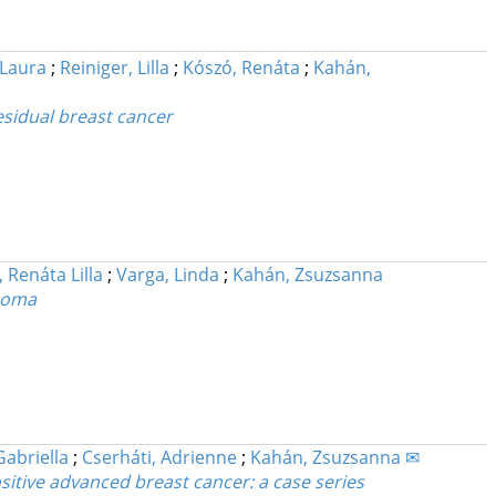
 Laura
;
Reiniger, Lilla
;
Kószó, Renáta
;
Kahán,
sidual breast cancer
 Renáta Lilla
;
Varga, Linda
;
Kahán, Zsuzsanna
inoma
Gabriella
;
Cserháti, Adrienne
;
Kahán, Zsuzsanna ✉
sitive advanced breast cancer
: a case series