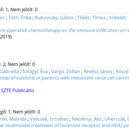
: 1, Nem jelölt: 0
bor
;
Tóth, Erika
;
Rubovszky, Gábor
;
Tőkés, Tímea
;
Vízkeleti,
re-operative chemotherapy on the immune infiltration of re
(2019)
 2, Nem jelölt: 0
Gabriella
;
Szilágyi, Éva
;
Varga, Zoltán
;
Révész, János
;
Kószó,
ial of sunitinib in patients with metastatic renal cell carc
SZTE Publicatio
gő: 1, Nem jelölt: 0
nki, Melinda
;
Valicsek, Erzsébet
;
Nikolényi, Aliz
;
Uhercsák, 
n the multimodal treatment of hormone receptor and HER2 po