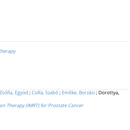
Therapy
Zsófia, Együd
;
Csilla, Szabó
;
Emőke, Borzási
;
Dorottya,
ion Therapy (IMRT) for Prostate Cancer