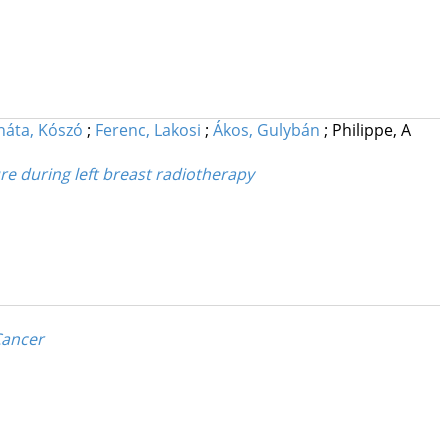
náta, Kószó
;
Ferenc, Lakosi
;
Ákos, Gulybán
;
Philippe, A
ure during left breast radiotherapy
Cancer