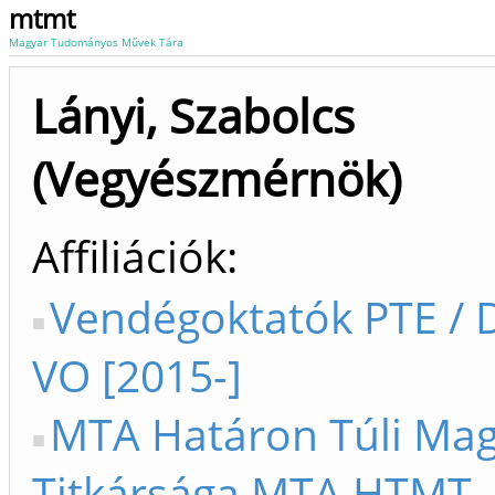
mtmt
Magyar Tudományos Művek Tára
Lányi, Szabolcs
(Vegyészmérnök)
Affiliációk
Vendégoktatók PTE / D
VO [2015-]
MTA Határon Túli Ma
Titkársága MTA HTMT