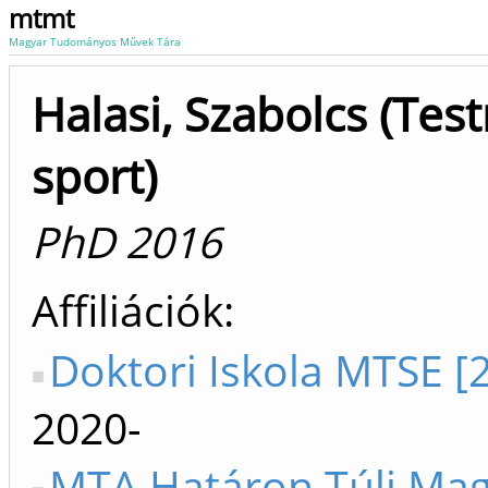
mtmt
Magyar Tudományos Művek Tára
Halasi, Szabolcs (Tes
sport)
PhD 2016
Affiliációk
Doktori Iskola MTSE [
2020-
MTA Határon Túli Ma