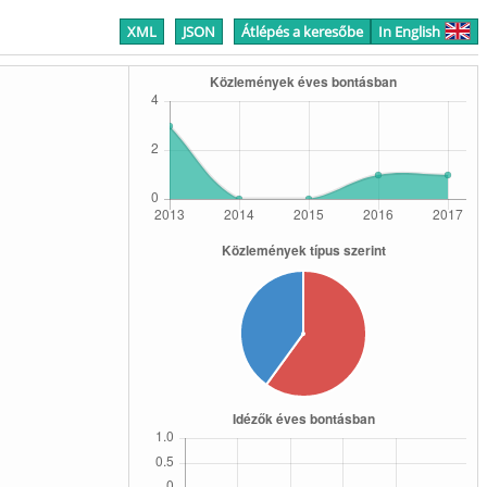
XML
JSON
Átlépés a keresőbe
In English