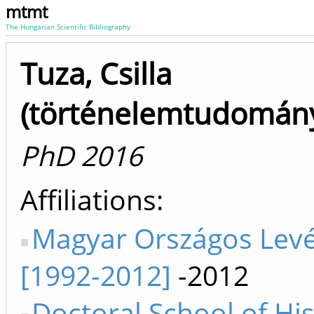
mtmt
The Hungarian Scientific Bibliography
Tuza, Csilla
(történelemtudomán
PhD 2016
Affiliations
Magyar Országos Lev
[1992-2012]
-2012
Doctoral School of Hi