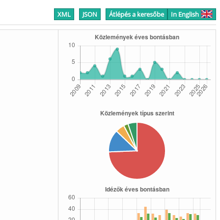
XML
JSON
Átlépés a keresőbe
In English