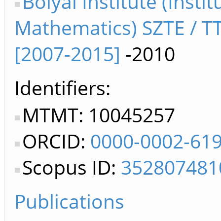
Bolyai Institute (Instit
Mathematics) SZTE / T
[2007-2015]
-2010
Identifiers
MTMT: 10045257
ORCID:
0000-0002-61
Scopus ID:
352807481
Publications