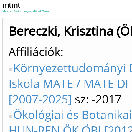
mtmt
Magyar Tudományos Művek Tára
Bereczki, Krisztina (Ö
Affiliációk
Környezettudományi 
Iskola MATE / MATE DI
[2007-2025]
sz: -2017
Ökológiai és Botanikai
HUN-REN ÖK ÖBI [2012