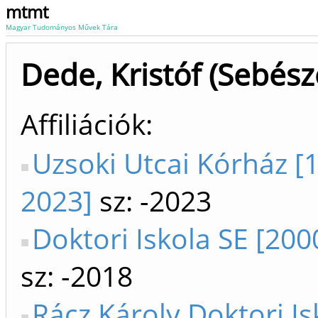
mtmt
Magyar Tudományos Művek Tára
Dede, Kristóf (Sebész
Affiliációk
Uzsoki Utcai Kórház [
2023]
sz: -2023
Doktori Iskola SE [200
sz: -2018
Rácz Károly Doktori Is