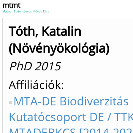
mtmt
Magyar Tudományos Művek Tára
Tóth, Katalin
(Növényökológia)
PhD 2015
Affiliációk
MTA-DE Biodiverzitás
Kutatócsoport DE / TT
MTADEBKCS [2014-202