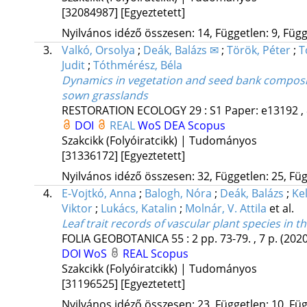
[32084987]
[Egyeztetett]
Nyilvános idéző összesen: 14, Független: 9, Függő
3.
Valkó, Orsolya
;
Deák, Balázs ✉
;
Török, Péter
;
T
Judit
;
Tóthmérész, Béla
Dynamics in vegetation and seed bank composit
sown grasslands
RESTORATION ECOLOGY
29
:
S1
Paper: e13192 , 
DOI
REAL
WoS
DEA
Scopus
Szakcikk (Folyóiratcikk) | Tudományos
[31336172]
[Egyeztetett]
Nyilvános idéző összesen: 32, Független: 25, Füg
4.
E-Vojtkó, Anna
;
Balogh, Nóra
;
Deák, Balázs
;
Ke
Viktor
;
Lukács, Katalin
;
Molnár, V. Attila
et al.
Leaf trait records of vascular plant species in 
FOLIA GEOBOTANICA
55
:
2
pp. 73-79. , 7 p.
(2020
DOI
WoS
REAL
Scopus
Szakcikk (Folyóiratcikk) | Tudományos
[31196525]
[Egyeztetett]
Nyilvános idéző összesen: 23, Független: 10, Füg