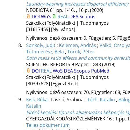
Laundry washing increases dispersal efficiency
NEOBIOTA
61
pp. 1-16. , 16 p.
(2020)
DOI
WoS
REAL
DEA
Scopus
Szakcikk (Folyóiratcikk) | Tudományos
[31617459]
[Nyilvános]
Nyilvános idéző összesen: 9, Független: 5, Függő:
8.
Sonkoly, Judit
;
Kelemen, András
;
Valkó, Orsoly
Tóthmérész, Béla
;
Török, Péter
Both mass ratio effects and community diversi
SCIENTIFIC REPORTS
9
Paper: 1848
(2019)
DOI
REAL
WoS
DEA
Scopus
PubMed
Szakcikk (Folyóiratcikk) | Tudományos
[30397628]
[Egyeztetett]
Nyilvános idéző összesen: 70, Független: 68, Füg
9.
Kiss, Réka
;
László, Szabina
;
Tórh, Katalin
;
Balo
Katalin
Eltérő kezelési típusok alkalmazása kékperjés l
GYEPGAZDÁLKODÁSI KÖZLEMÉNYEK
16
:
1
pp. 1
Teljes dokumentum