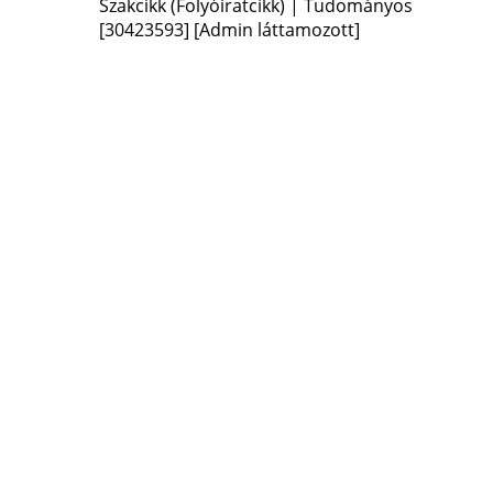
Szakcikk (Folyóiratcikk) | Tudományos
[30423593]
[Admin láttamozott]