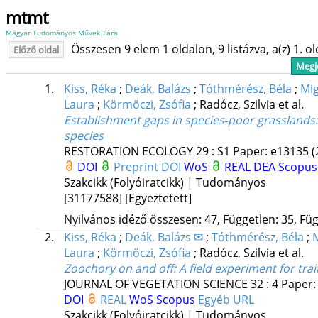
mtmt
Magyar Tudományos Művek Tára
Összesen 9 elem 1 oldalon, 9 listázva, a(z) 1. o
Előző oldal
Megje
1.
Kiss, Réka
;
Deák, Balázs
;
Tóthmérész, Béla
;
Mig
Laura
;
Körmöczi, Zsófia
;
Radócz, Szilvia
et al.
Establishment gaps in species‐poor grasslands: a
species
RESTORATION ECOLOGY
29
:
S1
Paper: e13135
(
DOI
Preprint DOI
WoS
REAL
DEA
Scopus
Szakcikk (Folyóiratcikk) | Tudományos
[31177588]
[Egyeztetett]
Nyilvános idéző összesen: 47, Független: 35, Füg
2.
Kiss, Réka
;
Deák, Balázs ✉
;
Tóthmérész, Béla
;
Laura
;
Körmöczi, Zsófia
;
Radócz, Szilvia
et al.
Zoochory on and off: A field experiment for tra
JOURNAL OF VEGETATION SCIENCE
32
:
4
Paper:
DOI
REAL
WoS
Scopus
Egyéb URL
Szakcikk (Folyóiratcikk) | Tudományos