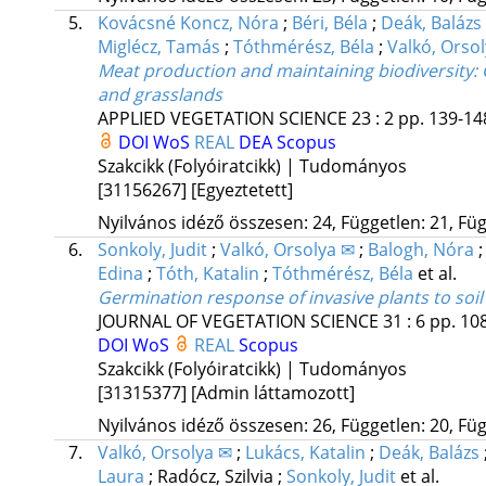
5.
Kovácsné Koncz, Nóra
;
Béri, Béla
;
Deák, Balázs
Miglécz, Tamás
;
Tóthmérész, Béla
;
Valkó, Orso
Meat production and maintaining biodiversity: 
and grasslands
APPLIED VEGETATION SCIENCE
23
:
2
pp. 139-148
DOI
WoS
REAL
DEA
Scopus
Szakcikk (Folyóiratcikk) | Tudományos
[31156267]
[Egyeztetett]
Nyilvános idéző összesen: 24, Független: 21, Füg
6.
Sonkoly, Judit
;
Valkó, Orsolya ✉
;
Balogh, Nóra
Edina
;
Tóth, Katalin
;
Tóthmérész, Béla
et al.
Germination response of invasive plants to soil 
JOURNAL OF VEGETATION SCIENCE
31
:
6
pp. 108
DOI
WoS
REAL
Scopus
Szakcikk (Folyóiratcikk) | Tudományos
[31315377]
[Admin láttamozott]
Nyilvános idéző összesen: 26, Független: 20, Füg
7.
Valkó, Orsolya ✉
;
Lukács, Katalin
;
Deák, Balázs
Laura
;
Radócz, Szilvia
;
Sonkoly, Judit
et al.