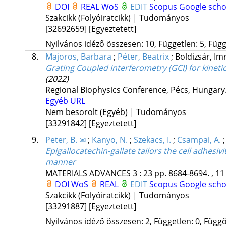
DOI
REAL
WoS
EDIT
Scopus
Google scho
Szakcikk (Folyóiratcikk) | Tudományos
[32692659]
[Egyeztetett]
Nyilvános idéző összesen: 10, Független: 5, Függő
8.
Majoros, Barbara
;
Péter, Beatrix
;
Boldizsár, Im
Grating Coupled Interferometry (GCI) for kinetic
(2022)
Regional Biophysics Conference, Pécs, Hungary
Egyéb URL
Nem besorolt (Egyéb) | Tudományos
[33291842]
[Egyeztetett]
9.
Peter, B. ✉
;
Kanyo, N.
;
Szekacs, I.
;
Csampai, A.
Epigallocatechin-gallate tailors the cell adhesi
manner
MATERIALS ADVANCES
3
:
23
pp. 8684-8694. , 11
DOI
WoS
REAL
EDIT
Scopus
Google scho
Szakcikk (Folyóiratcikk) | Tudományos
[33291887]
[Egyeztetett]
Nyilvános idéző összesen: 2, Független: 0, Függő: