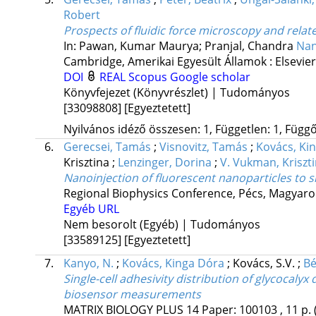
Robert
Prospects of fluidic force microscopy and relat
In: Pawan, Kumar Maurya; Pranjal, Chandra
Nan
Cambridge, Amerikai Egyesült Államok :
Elsevier
DOI
REAL
Scopus
Google scholar
Könyvfejezet (Könyvrészlet) | Tudományos
[33098808]
[Egyeztetett]
Nyilvános idéző összesen: 1, Független: 1, Függő:
6.
Gerecsei, Tamás
;
Visnovitz, Tamás
;
Kovács, Ki
Krisztina
;
Lenzinger, Dorina
;
V. Vukman, Kriszt
Nanoinjection of fluorescent nanoparticles to sin
Regional Biophysics Conference
,
Pécs, Magyaror
Egyéb URL
Nem besorolt (Egyéb) | Tudományos
[33589125]
[Egyeztetett]
7.
Kanyo, N.
;
Kovács, Kinga Dóra
;
Kovács, S.V.
;
Bé
Single-cell adhesivity distribution of glycocalyx
biosensor measurements
MATRIX BIOLOGY PLUS
14
Paper: 100103 , 11 p.