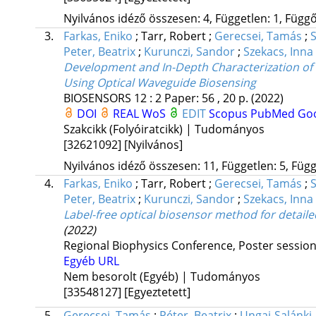
Nyilvános idéző összesen: 4, Független: 1, Függő:
3.
Farkas, Eniko
;
Tarr, Robert
;
Gerecsei, Tamás
;
S
Peter, Beatrix
;
Kurunczi, Sandor
;
Szekacs, Inna
Development and In-Depth Characterization of 
Using Optical Waveguide Biosensing
BIOSENSORS
12
:
2
Paper: 56 , 20 p.
(2022)
DOI
REAL
WoS
EDIT
Scopus
PubMed
Goo
Szakcikk (Folyóiratcikk) | Tudományos
[32621092]
[Nyilvános]
Nyilvános idéző összesen: 11, Független: 5, Függő
4.
Farkas, Eniko
;
Tarr, Robert
;
Gerecsei, Tamás
;
S
Peter, Beatrix
;
Kurunczi, Sandor
;
Szekacs, Inna
Label-free optical biosensor method for detaile
(2022)
Regional Biophysics Conference
,
Poster session,
Egyéb URL
Nem besorolt (Egyéb) | Tudományos
[33548127]
[Egyeztetett]
5.
Gerecsei, Tamás
;
Péter, Beatrix
;
Ungai-Salánki,