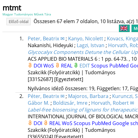
mtmt
Magyar Tudományos Művek Tára
Összesen 67 elem 7 oldalon, 10 listázva, a(z) 1
Előző oldal
Me
1.
Peter, Beatrix ✉
;
Kanyo, Nicolett
;
Kovacs, King
Nakanishi, Hideyuki
;
Lagzi, Istvan
;
Horvath, Ro
Glycocalyx Components Detune the Cellular Up
ACS APPLIED BIO MATERIALS
6
:
1
pp. 64-73. , 10
DOI
WoS
REAL
EDIT
Scopus
PubMed
Goo
Szakcikk (Folyóiratcikk) | Tudományos
[33152687]
[Egyeztetett]
Nyilvános idéző összesen: 19, Független: 17, Füg
2.
Péter, Beatrix ✉
;
Majoros, Barbara
;
Kurunczi, 
Gábor M.
;
Boldizsár, Imre
;
Horvath, Robert ✉
Label-free biosensing of lignans for therapeut
INTERNATIONAL JOURNAL OF BIOLOGICAL MA
DOI
REAL
WoS
Scopus
PubMed
Google sch
Szakcikk (Folyóiratcikk) | Tudományos
[33655024]
[Egyeztetett]