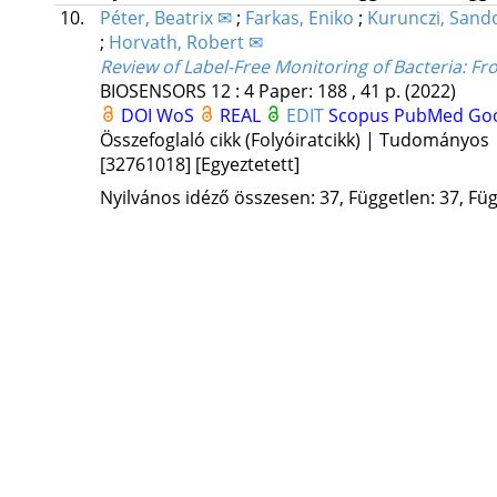
10.
Péter, Beatrix ✉
;
Farkas, Eniko
;
Kurunczi, Sand
;
Horvath, Robert ✉
Review of Label-Free Monitoring of Bacteria: Fr
BIOSENSORS
12
:
4
Paper: 188 , 41 p.
(2022)
DOI
WoS
REAL
EDIT
Scopus
PubMed
Goo
Összefoglaló cikk (Folyóiratcikk) | Tudományos
[32761018]
[Egyeztetett]
Nyilvános idéző összesen: 37, Független: 37, Füg