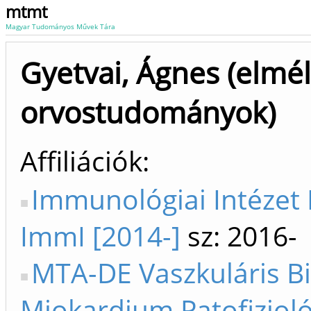
mtmt
Magyar Tudományos Művek Tára
Gyetvai, Ágnes (elmél
orvostudományok)
Affiliációk
Immunológiai Intézet
ImmI [2014-]
sz: 2016-
MTA-DE Vaszkuláris Bi
Miokardium Patofizioló