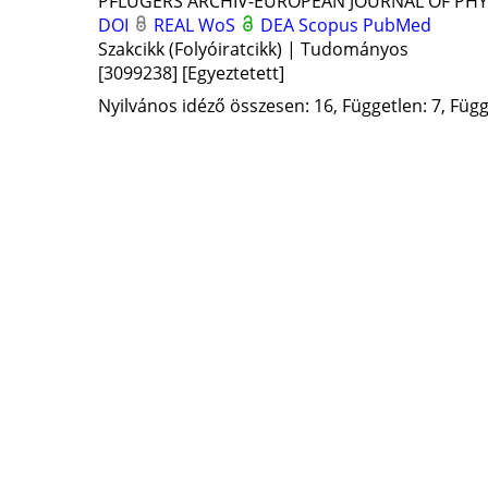
PFLUGERS ARCHIV-EUROPEAN JOURNAL OF PH
DOI
REAL
WoS
DEA
Scopus
PubMed
Szakcikk (Folyóiratcikk) | Tudományos
[3099238]
[Egyeztetett]
Nyilvános idéző összesen: 16, Független: 7, Függő