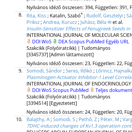
Nyilvános idéző összesen: 394, Független: 391, F
8.
*
Rita, Kiss
;
Katalin, Szabó
;
Rudolf, Gesztelyi
;
Sá
Priksz
;
Andrea, Kurucz
;
Juhász, Béla ✉
et al.
Insulin-Sensitizer Effects of Fenugreek Seeds i
INTERNATIONAL JOURNAL OF MOLECULAR SCIE
DOI
WoS
DEA
Scopus
PubMed
Egyéb URL
Szakcikk (Folyóiratcikk) | Tudományos
[3345737]
[Admin láttamozott]
Nyilvános idéző összesen: 23, Független: 22, Füg
9.
Somodi, Sándor
;
Seres, Ildikó
;
Lőrincz, Hajnalk
Plasminogen Activator Inhibitor-1 Level Correl
INTERNATIONAL JOURNAL OF ENDOCRINOLOGY
DOI
WoS
Scopus
PubMed
Teljes dokumen
Szakcikk (Folyóiratcikk) | Tudományos
[3394514]
[Egyeztetett]
Nyilvános idéző összesen: 24, Független: 20, Füg
10.
Balajthy, A
;
Somodi, S
;
Pethő, Z
;
Péter, M
;
Varg
7DHC-induced changes of Kv1.3 operation contri