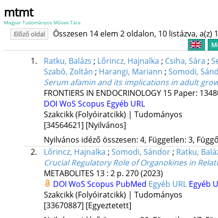
mtmt
Magyar Tudományos Művek Tára
Összesen 14 elem 2 oldalon, 10 listázva, a(z) 1
Előző oldal
Me
1.
Ratku, Balázs
;
Lőrincz, Hajnalka
;
Csiha, Sára
;
S
Szabó, Zoltán
;
Harangi, Mariann
;
Somodi, Sán
Serum afamin and its implications in adult gr
FRONTIERS IN ENDOCRINOLOGY
15
Paper: 134
DOI
WoS
Scopus
Egyéb URL
Szakcikk (Folyóiratcikk) | Tudományos
[34564621]
[Nyilvános]
Nyilvános idéző összesen: 4, Független: 3, Függő:
2.
Lőrincz, Hajnalka
;
Somodi, Sándor
;
Ratku, Balá
Crucial Regulatory Role of Organokines in Rela
METABOLITES
13
:
2
p. 270
(2023)
DOI
WoS
Scopus
PubMed
Egyéb URL
Egyéb 
Szakcikk (Folyóiratcikk) | Tudományos
[33670887]
[Egyeztetett]