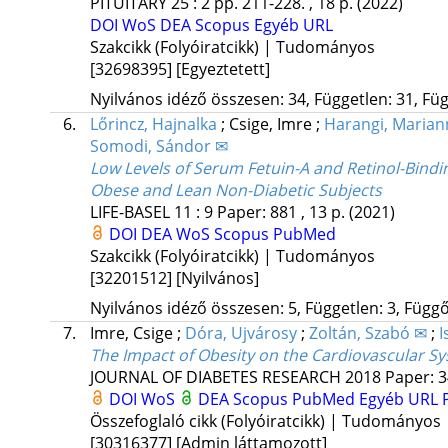
PITUITARY
25
:
2
pp. 211-228. , 18 p.
(2022)
DOI
WoS
DEA
Scopus
Egyéb URL
Szakcikk (Folyóiratcikk) | Tudományos
[32698395]
[Egyeztetett]
Nyilvános idéző összesen: 34, Független: 31, Füg
6.
Lőrincz, Hajnalka
;
Csige, Imre
;
Harangi, Marian
Somodi, Sándor ✉
Low Levels of Serum Fetuin-A and Retinol-Bindi
Obese and Lean Non-Diabetic Subjects
LIFE-BASEL
11
:
9
Paper: 881 , 13 p.
(2021)
DOI
DEA
WoS
Scopus
PubMed
Szakcikk (Folyóiratcikk) | Tudományos
[32201512]
[Nyilvános]
Nyilvános idéző összesen: 5, Független: 3, Függő:
7.
Imre, Csige
;
Dóra, Ujvárosy
;
Zoltán, Szabó ✉
;
I
The Impact of Obesity on the Cardiovascular S
JOURNAL OF DIABETES RESEARCH
2018
Paper: 3
DOI
WoS
DEA
Scopus
PubMed
Egyéb URL
Összefoglaló cikk (Folyóiratcikk) | Tudományos
[30316377]
[Admin láttamozott]