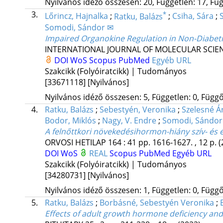
Nyilvános idéző összesen: 20, Független: 17, Füg
3.
*
Lőrincz, Hajnalka
;
Ratku, Balázs
;
Csiha, Sára
;
S
Somodi, Sándor ✉
Impaired Organokine Regulation in Non-Diabeti
INTERNATIONAL JOURNAL OF MOLECULAR SCIE
DOI
WoS
Scopus
PubMed
Egyéb URL
Szakcikk (Folyóiratcikk) | Tudományos
[33671118]
[Nyilvános]
Nyilvános idéző összesen: 5, Független: 0, Függő:
4.
Ratku, Balázs
;
Sebestyén, Veronika
;
Szelesné Á
Bodor, Miklós
;
Nagy, V. Endre
;
Somodi, Sándor
A felnőttkori növekedésihormon-hiány szív- és
ORVOSI HETILAP
164
:
41
pp. 1616-1627. , 12 p.
(
DOI
WoS
REAL
Scopus
PubMed
Egyéb URL
Szakcikk (Folyóiratcikk) | Tudományos
[34280731]
[Nyilvános]
Nyilvános idéző összesen: 1, Független: 0, Függő:
5.
Ratku, Balázs
;
Borbásné, Sebestyén Veronika
;
Effects of adult growth hormone deficiency and