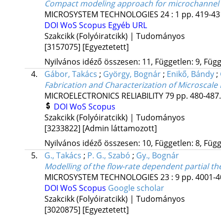
Compact modeling approach for microchannel co
MICROSYSTEM TECHNOLOGIES
24
:
1
pp. 419-431
DOI
WoS
Scopus
Egyéb URL
Szakcikk (Folyóiratcikk) | Tudományos
[3157075]
[Egyeztetett]
Nyilvános idéző összesen: 11, Független: 9, Függő
4.
Gábor, Takács
;
György, Bognár
;
Enikő, Bándy
;
Fabrication and Characterization of Microscale 
MICROELECTRONICS RELIABILITY
79
pp. 480-487.
DOI
WoS
Scopus
Szakcikk (Folyóiratcikk) | Tudományos
[3233822]
[Admin láttamozott]
Nyilvános idéző összesen: 10, Független: 8, Függő
5.
G., Takács
;
P. G., Szabó
;
Gy., Bognár
Modelling of the flow-rate dependent partial th
MICROSYSTEM TECHNOLOGIES
23
:
9
pp. 4001-4
DOI
WoS
Scopus
Google scholar
Szakcikk (Folyóiratcikk) | Tudományos
[3020875]
[Egyeztetett]