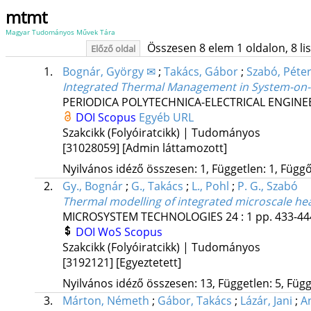
mtmt
Magyar Tudományos Művek Tára
Összesen 8 elem 1 oldalon, 8 list
Előző oldal
1.
Bognár, György ✉
;
Takács, Gábor
;
Szabó, Péter
Integrated Thermal Management in System-on-
PERIODICA POLYTECHNICA-ELECTRICAL ENGIN
DOI
Scopus
Egyéb URL
Szakcikk (Folyóiratcikk) | Tudományos
[31028059]
[Admin láttamozott]
Nyilvános idéző összesen: 1, Független: 1, Függő:
2.
Gy., Bognár
;
G., Takács
;
L., Pohl
;
P. G., Szabó
Thermal modelling of integrated microscale hea
MICROSYSTEM TECHNOLOGIES
24
:
1
pp. 433-444
DOI
WoS
Scopus
Szakcikk (Folyóiratcikk) | Tudományos
[3192121]
[Egyeztetett]
Nyilvános idéző összesen: 13, Független: 5, Függő
3.
Márton, Németh
;
Gábor, Takács
;
Lázár, Jani
;
A