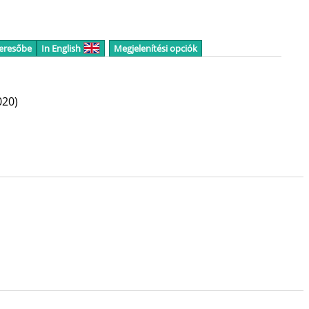
keresőbe
In English
Megjelenítési opciók
020)