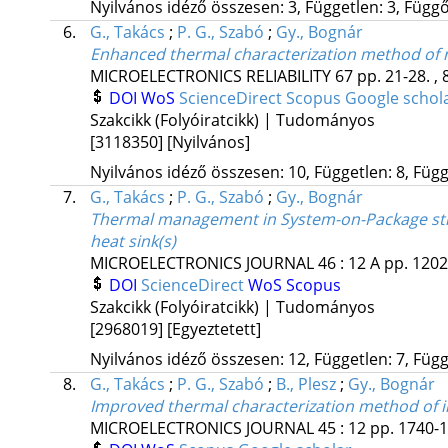
Nyilvános idéző összesen: 3, Független: 3, Függő:
6.
G., Takács
;
P. G., Szabó
;
Gy., Bognár
Enhanced thermal characterization method of m
MICROELECTRONICS RELIABILITY
67
pp. 21-28. , 
DOI
WoS
ScienceDirect
Scopus
Google schol
Szakcikk (Folyóiratcikk) | Tudományos
[3118350]
[Nyilvános]
Nyilvános idéző összesen: 10, Független: 8, Függő
7.
G., Takács
;
P. G., Szabó
;
Gy., Bognár
Thermal management in System-on-Package struct
heat sink(s)
MICROELECTRONICS JOURNAL
46
:
12 A
pp. 1202
DOI
ScienceDirect
WoS
Scopus
Szakcikk (Folyóiratcikk) | Tudományos
[2968019]
[Egyeztetett]
Nyilvános idéző összesen: 12, Független: 7, Függő
8.
G., Takács
;
P. G., Szabó
;
B., Plesz
;
Gy., Bognár
Improved thermal characterization method of i
MICROELECTRONICS JOURNAL
45
:
12
pp. 1740-1