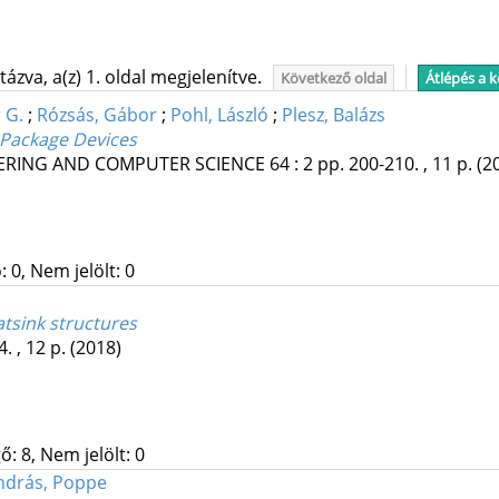
ázva, a(z) 1. oldal megjelenítve.
Következő oldal
Átlépés a 
 G.
;
Rózsás, Gábor
;
Pohl, László
;
Plesz, Balázs
Package Devices
EERING AND COMPUTER SCIENCE
64
:
2
pp. 200-210. , 11 p.
(2
 0, Nem jelölt: 0
tsink structures
. , 12 p.
(2018)
: 8, Nem jelölt: 0
ndrás, Poppe