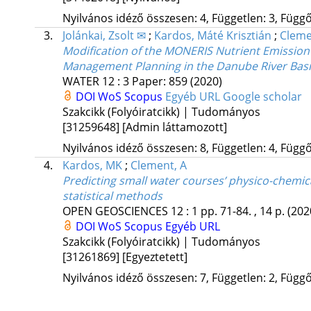
Nyilvános idéző összesen: 4, Független: 3, Függő:
3.
Jolánkai, Zsolt ✉
;
Kardos, Máté Krisztián
;
Cleme
Modification of the MONERIS Nutrient Emission
Management Planning in the Danube River Bas
WATER
12
:
3
Paper: 859
(2020)
DOI
WoS
Scopus
Egyéb URL
Google scholar
Szakcikk (Folyóiratcikk) | Tudományos
[31259648]
[Admin láttamozott]
Nyilvános idéző összesen: 8, Független: 4, Függő:
4.
Kardos, MK
;
Clement, A
Predicting small water courses’ physico-chemic
statistical methods
OPEN GEOSCIENCES
12
:
1
pp. 71-84. , 14 p.
(202
DOI
WoS
Scopus
Egyéb URL
Szakcikk (Folyóiratcikk) | Tudományos
[31261869]
[Egyeztetett]
Nyilvános idéző összesen: 7, Független: 2, Függő: