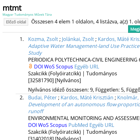
mtmt
Magyar Tudományos Művek Tára
Összesen 4 elem 1 oldalon, 4 listázva, a(z) 1. o
Előző oldal
Megje
1.
Kozma, Zsolt
;
Jolánkai, Zsolt
;
Kardos, Máté Kris
Adaptive Water Management-land Use Practice 
Study
PERIODICA POLYTECHNICA-CIVIL ENGINEERING
DOI
WoS
Scopus
Egyéb URL
Szakcikk (Folyóiratcikk) | Tudományos
[32581790]
[Nyilvános]
Nyilvános idéző összesen: 9, Független: 5, Függő:
2.
Budai, Péter
;
Kardos, Máté Krisztián
;
Knolmár, 
Development of an autonomous flow-proportiona
runoff
ENVIRONMENTAL MONITORING AND ASSESSME
DOI
WoS
Scopus
PubMed
Egyéb URL
Szakcikk (Folyóiratcikk) | Tudományos
[31402018]
[Nyilvános]