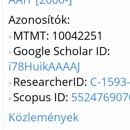
Azonosítók
MTMT: 10042251
Google Scholar ID:
i78HuikAAAAJ
ResearcherID:
C-1593
Scopus ID:
552476907
Közlemények