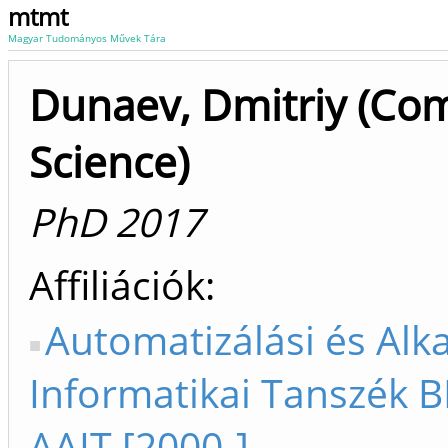
mtmt
Magyar Tudományos Művek Tára
Dunaev, Dmitriy (Co
Science)
PhD 2017
Affiliációk
Automatizálási és Alk
Informatikai Tanszék B
AAIT [2000-]