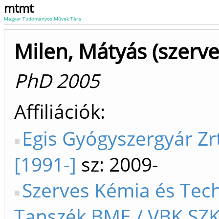
mtmt
Magyar Tudományos Művek Tára
Milen, Mátyás (szerv
PhD 2005
Affiliációk
Egis Gyógyszergyár Zr
[1991-]
sz: 2009-
Szerves Kémia és Tec
Tanszék BME / VBK SZ