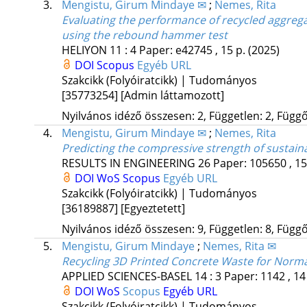
3.
Mengistu, Girum Mindaye ✉
;
Nemes, Rita
Evaluating the performance of recycled aggreg
using the rebound hammer test
HELIYON
11
:
4
Paper: e42745 , 15 p.
(2025)
DOI
Scopus
Egyéb URL
Szakcikk (Folyóiratcikk) | Tudományos
[35773254]
[Admin láttamozott]
Nyilvános idéző összesen: 2, Független: 2, Függő:
4.
Mengistu, Girum Mindaye ✉
;
Nemes, Rita
Predicting the compressive strength of sustai
RESULTS IN ENGINEERING
26
Paper: 105650 , 15
DOI
WoS
Scopus
Egyéb URL
Szakcikk (Folyóiratcikk) | Tudományos
[36189887]
[Egyeztetett]
Nyilvános idéző összesen: 9, Független: 8, Függő:
5.
Mengistu, Girum Mindaye
;
Nemes, Rita ✉
Recycling 3D Printed Concrete Waste for Norm
APPLIED SCIENCES-BASEL
14
:
3
Paper: 1142 , 14
DOI
WoS
Scopus
Egyéb URL
Szakcikk (Folyóiratcikk) | Tudományos