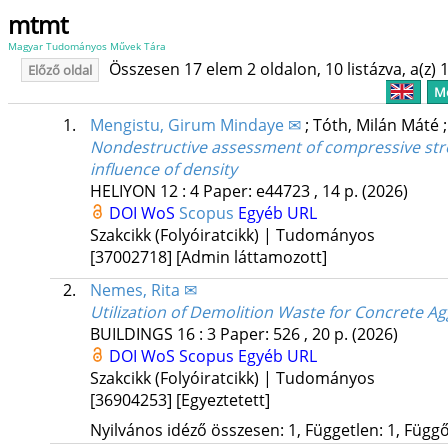
mtmt
Magyar Tudományos Művek Tára
Összesen 17 elem 2 oldalon, 10 listázva, a(z) 1
Előző oldal
Me
1.
Mengistu, Girum Mindaye ✉
;
Tóth, Milán Máté
Nondestructive assessment of compressive stren
influence of density
HELIYON
12
:
4
Paper: e44723 , 14 p.
(2026)
DOI
WoS
Scopus
Egyéb URL
Szakcikk (Folyóiratcikk) | Tudományos
[37002718]
[Admin láttamozott]
2.
Nemes, Rita ✉
Utilization of Demolition Waste for Concrete A
BUILDINGS
16
:
3
Paper: 526 , 20 p.
(2026)
DOI
WoS
Scopus
Egyéb URL
Szakcikk (Folyóiratcikk) | Tudományos
[36904253]
[Egyeztetett]
Nyilvános idéző összesen: 1, Független: 1, Függő: