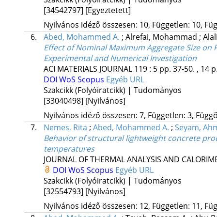
[34542797]
[Egyeztetett]
Nyilvános idéző összesen: 10, Független: 10, Füg
6.
Abed, Mohammed A.
;
Alrefai, Mohammad
;
Ala
Effect of Nominal Maximum Aggregate Size on P
Experimental and Numerical Investigation
ACI MATERIALS JOURNAL
119
:
5
pp. 37-50. , 14 p
DOI
WoS
Scopus
Egyéb URL
Szakcikk (Folyóiratcikk) | Tudományos
[33040498]
[Nyilvános]
Nyilvános idéző összesen: 7, Független: 3, Függő:
7.
Nemes, Rita
;
Abed, Mohammed A.
;
Seyam, Ah
Behavior of structural lightweight concrete pr
temperatures
JOURNAL OF THERMAL ANALYSIS AND CALORIM
DOI
WoS
Scopus
Egyéb URL
Szakcikk (Folyóiratcikk) | Tudományos
[32554793]
[Nyilvános]
Nyilvános idéző összesen: 12, Független: 11, Füg