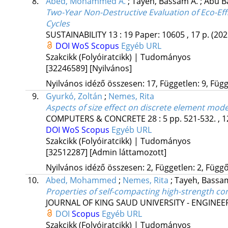
8.
Abed, Mohammed A.
;
Tayeh, Bassam A.
;
Abu Ba
Two-Year Non-Destructive Evaluation of Eco-Ef
Cycles
SUSTAINABILITY
13
:
19
Paper: 10605 , 17 p.
(202
DOI
WoS
Scopus
Egyéb URL
Szakcikk (Folyóiratcikk) | Tudományos
[32246589]
[Nyilvános]
Nyilvános idéző összesen: 17, Független: 9, Függő
9.
Gyurkó, Zoltán
;
Nemes, Rita
Aspects of size effect on discrete element mod
COMPUTERS & CONCRETE
28
:
5
pp. 521-532. , 1
DOI
WoS
Scopus
Egyéb URL
Szakcikk (Folyóiratcikk) | Tudományos
[32512287]
[Admin láttamozott]
Nyilvános idéző összesen: 2, Független: 2, Függő:
10.
Abed, Mohammed
;
Nemes, Rita
;
Tayeh, Bassa
Properties of self-compacting high-strength co
JOURNAL OF KING SAUD UNIVERSITY - ENGINEE
DOI
Scopus
Egyéb URL
Szakcikk (Folyóiratcikk) | Tudományos