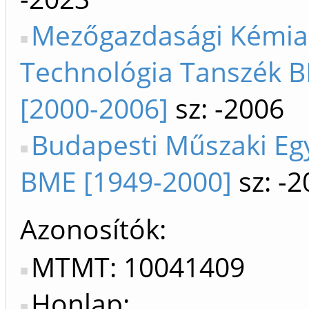
Mezőgazdasági Kémia
Technológia Tanszék B
[2000-2006]
sz: -2006
Budapesti Műszaki E
BME [1949-2000]
sz: -2
Azonosítók
MTMT: 10041409
Honlap: