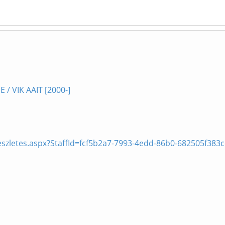
 / VIK AAIT [2000-]
szletes.aspx?StaffId=fcf5b2a7-7993-4edd-86b0-682505f383c