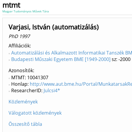
mtmt
Magyar Tudományos Művek Tára
Varjasi, István (automatizálás)
PhD 1997
Affiliációk
Automatizálási és Alkalmazott Informatikai Tanszék BME
Budapesti Műszaki Egyetem BME [1949-2000]
sz: -2000
Azonosítók
MTMT: 10041307
Honlap:
http://www.aut.bme.hu/Portal/MunkatarsakRe
ResearcherID:
Julcsi4*
Közlemények
Válogatott közlemények
Összesítő tábla