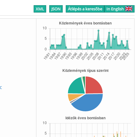
XML
JSON
Átlépés a keresőbe
In English
c