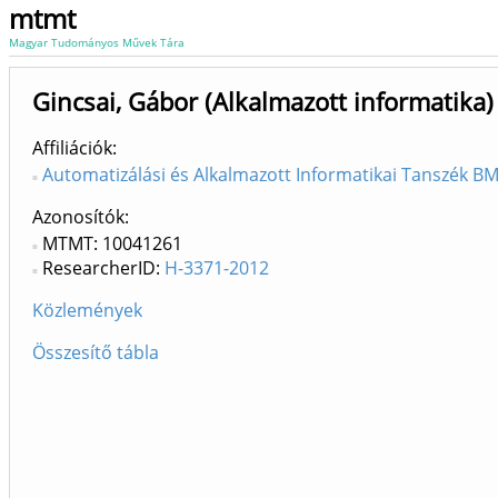
mtmt
Magyar Tudományos Művek Tára
Gincsai, Gábor (Alkalmazott informatika)
Affiliációk
Automatizálási és Alkalmazott Informatikai Tanszék BME
Azonosítók
MTMT: 10041261
ResearcherID:
H-3371-2012
Közlemények
Összesítő tábla