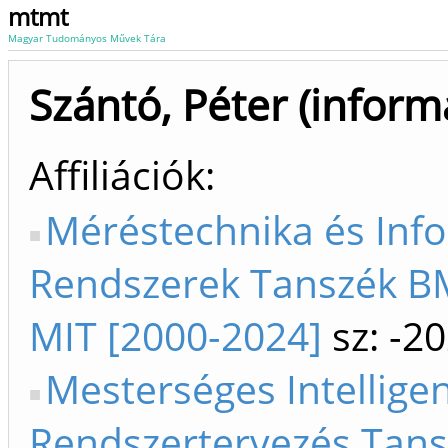
mtmt
Magyar Tudományos Művek Tára
Szántó, Péter (inform
Affiliációk
Méréstechnika és Inf
Rendszerek Tanszék BM
MIT [2000-2024]
sz: -2
Mesterséges Intelligen
Rendszertervezés Tan