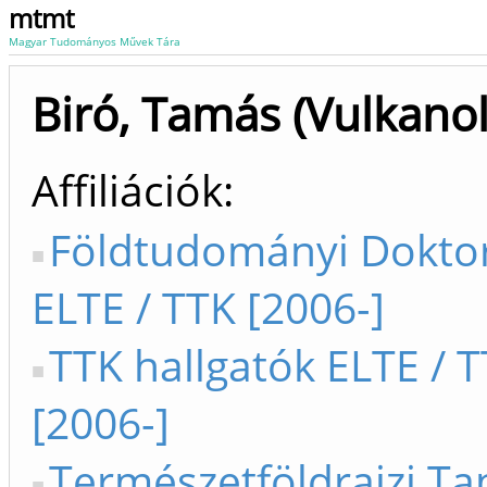
mtmt
Magyar Tudományos Művek Tára
Biró, Tamás (Vulkanol
Affiliációk
Földtudományi Doktor
ELTE / TTK [2006-]
TTK hallgatók ELTE / 
[2006-]
Természetföldrajzi Ta