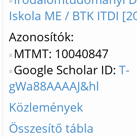
Iskola ME / BTK ITDI [2
Azonosítók
MTMT: 10040847
Google Scholar ID:
T-
gWa88AAAAJ&hl
Közlemények
Összesítő tábla