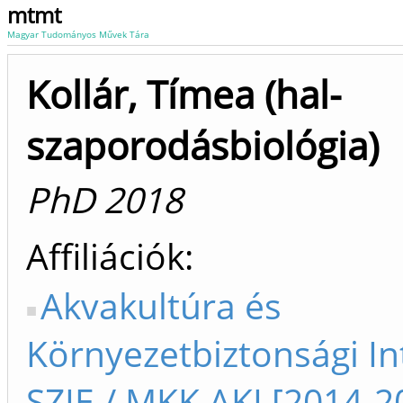
mtmt
Magyar Tudományos Művek Tára
Kollár, Tímea (hal-
szaporodásbiológia)
PhD 2018
Affiliációk
Akvakultúra és
Környezetbiztonsági In
SZIE / MKK AKI [2014-2