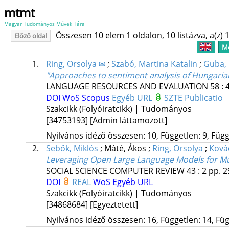
mtmt
Magyar Tudományos Művek Tára
Összesen 10 elem 1 oldalon, 10 listázva, a(z) 1
Előző oldal
Me
1.
Ring, Orsolya ✉
;
Szabó, Martina Katalin
;
Guba,
"Approaches to sentiment analysis of Hungarian 
LANGUAGE RESOURCES AND EVALUATION
58
:
DOI
WoS
Scopus
Egyéb URL
SZTE Publicatio
Szakcikk (Folyóiratcikk) | Tudományos
[34753193]
[Admin láttamozott]
Nyilvános idéző összesen: 10, Független: 9, Függő
2.
Sebők, Miklós
;
Máté, Ákos
;
Ring, Orsolya
;
Kovác
Leveraging Open Large Language Models for Mult
SOCIAL SCIENCE COMPUTER REVIEW
43
:
2
pp. 2
DOI
REAL
WoS
Egyéb URL
Szakcikk (Folyóiratcikk) | Tudományos
[34868684]
[Egyeztetett]
Nyilvános idéző összesen: 16, Független: 14, Füg