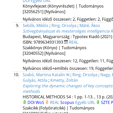
DOI
Egyéb URL
Könyvfejezet (Könyvrészlet) | Tudományos
[32056251]
[Nyilvános]
Nyilvános idéző összesen: 2, Független: 2, Függő:
9.
Sebők, Miklós
;
Ring, Orsolya
;
Máté, Ákos
Szövegbányászat és mesterséges intelligencia 
Budapest, Magyarország :
Typotex Kiadó
(2021)
ISBN:
9789634931393
REAL
Szakkönyv (Könyv) | Tudományos
[32040552]
[Nyilvános]
Nyilvános idéző összesen: 12, Független: 11, Füg
Nyilvános idéző+említés összesen: 19, Független:
10.
Szabó, Martina Katalin ✉
;
Ring, Orsolya
;
Nagy, 
Gulyás, Attila
;
Kmetty, Zoltán
Exploring the dynamic changes of key concepts 
methods
HISTORICAL METHODS
54
:
1
pp. 1-13. , 13 p.
(20
DOI
WoS
REAL
Scopus
Egyéb URL
SZTE P
Szakcikk (Folyóiratcikk) | Tudományos