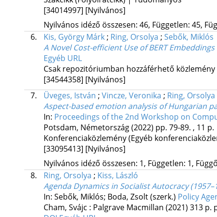
[34014997]
[Nyilvános]
Nyilvános idéző összesen: 46, Független: 45, Füg
6.
Kis, György Márk
;
Ring, Orsolya
;
Sebők, Miklós
A Novel Cost-efficient Use of BERT Embeddings
Egyéb URL
Csak repozitóriumban hozzáférhető közlemény
[34544358]
[Nyilvános]
7.
Üveges, István
;
Vincze, Veronika
;
Ring, Orsolya
Aspect-based emotion analysis of Hungarian p
In:
Proceedings of the 2nd Workshop on Computati
Potsdam, Németország
(2022)
pp. 79-89. , 11 p.
Konferenciaközlemény (Egyéb konferenciaköz
[33095413]
[Nyilvános]
Nyilvános idéző összesen: 1, Független: 1, Függő:
8.
Ring, Orsolya
;
Kiss, László
Agenda Dynamics in Socialist Autocracy (1957–
In: Sebők, Miklós; Boda, Zsolt (szerk.)
Policy Age
Cham, Svájc :
Palgrave Macmillan
(2021)
313 p.
p