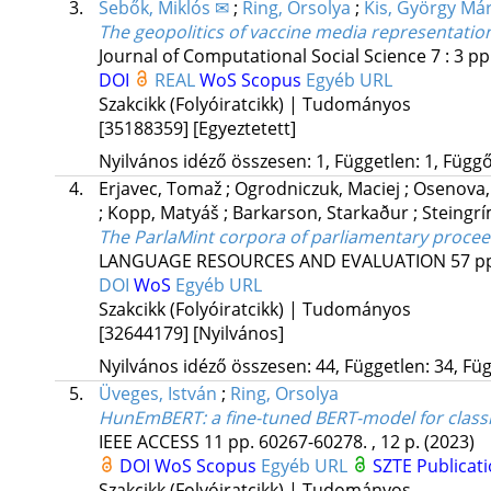
3.
Sebők, Miklós ✉
;
Ring, Orsolya
;
Kis, György Má
The geopolitics of vaccine media representatio
Journal of Computational Social Science
7
:
3
pp
DOI
REAL
WoS
Scopus
Egyéb URL
Szakcikk (Folyóiratcikk) | Tudományos
[35188359]
[Egyeztetett]
Nyilvános idéző összesen: 1, Független: 1, Függő:
4.
Erjavec, Tomaž
;
Ogrodniczuk, Maciej
;
Osenova,
;
Kopp, Matyáš
;
Barkarson, Starkaður
;
Steingr
The ParlaMint corpora of parliamentary proce
LANGUAGE RESOURCES AND EVALUATION
57
pp
DOI
WoS
Egyéb URL
Szakcikk (Folyóiratcikk) | Tudományos
[32644179]
[Nyilvános]
Nyilvános idéző összesen: 44, Független: 34, Füg
5.
Üveges, István
;
Ring, Orsolya
HunEmBERT: a fine-tuned BERT-model for classi
IEEE ACCESS
11
pp. 60267-60278. , 12 p.
(2023)
DOI
WoS
Scopus
Egyéb URL
SZTE Publicati
Szakcikk (Folyóiratcikk) | Tudományos