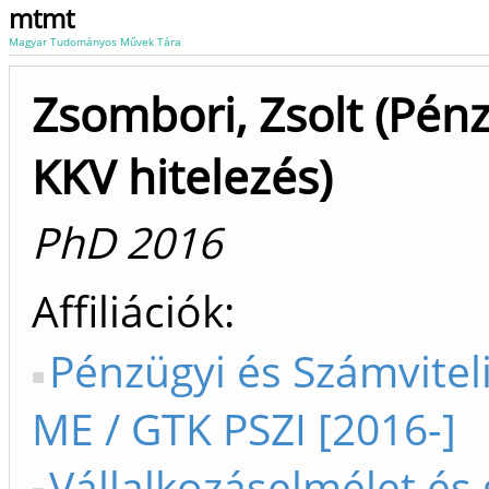
mtmt
Magyar Tudományos Művek Tára
Zsombori, Zsolt (Pén
KKV hitelezés)
PhD 2016
Affiliációk
Pénzügyi és Számviteli
ME / GTK PSZI [2016-]
Vállalkozáselmélet és 