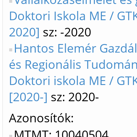
Doktori Iskola ME / GT
2020]
sz: -2020
Hantos Elemér Gazdá
és Regionális Tudomán
Doktori iskola ME / GT
[2020-]
sz: 2020-
Azonosítók
MTMT: 10040504