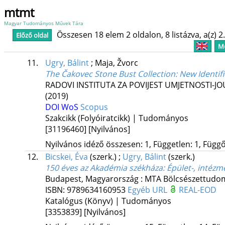
mtmt
Magyar Tudományos Művek Tára
Összesen 18 elem 2 oldalon, 8 listázva, a(z) 2
Előző oldal
Me
11.
Ugry, Bálint
;
Maja, Žvorc
The Čakovec Stone Bust Collection
: New Identif
RADOVI INSTITUTA ZA POVIJEST UMJETNOSTI-JO
(2019)
DOI
WoS
Scopus
Szakcikk (Folyóiratcikk) | Tudományos
[31196460]
[Nyilvános]
Nyilvános idéző összesen: 1, Független: 1, Függő:
12.
Bicskei, Éva
(szerk.)
;
Ugry, Bálint
(szerk.)
150 éves az Akadémia székháza
: Épület-, intéz
Budapest, Magyarország :
MTA Bölcsészettudo
ISBN:
9789634160953
Egyéb URL
REAL-EOD
Katalógus (Könyv) | Tudományos
[3353839]
[Nyilvános]