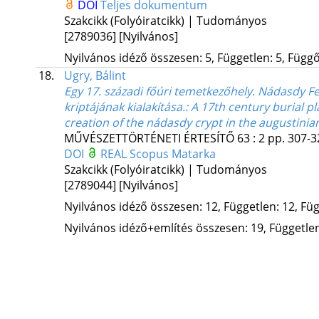
DOI
Teljes dokumentum
Szakcikk (Folyóiratcikk) | Tudományos
[2789036]
[Nyilvános]
Nyilvános idéző összesen: 5, Független: 5, Függő:
18.
Ugry, Bálint
Egy 17. századi főúri temetkezőhely. Nádasdy 
kriptájának kialakítása.
: A 17th century burial p
creation of the nádasdy crypt in the augustinia
MŰVÉSZETTÖRTÉNETI ÉRTESÍTŐ
63
:
2
pp. 307-32
DOI
REAL
Scopus
Matarka
Szakcikk (Folyóiratcikk) | Tudományos
[2789044]
[Nyilvános]
Nyilvános idéző összesen: 12, Független: 12, Füg
Nyilvános idéző+említés összesen: 19, Független: