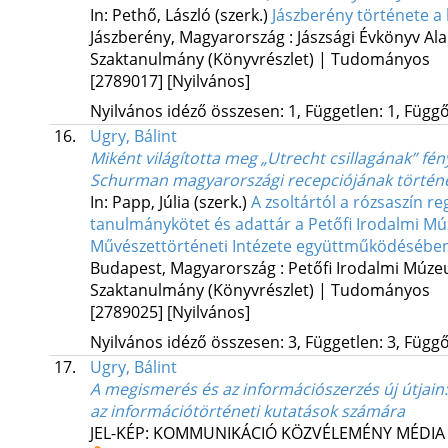
In: Pethő, László (szerk.)
Jászberény története a
Jászberény, Magyarország :
Jászsági Évkönyv Al
Szaktanulmány (Könyvrészlet) | Tudományos
[2789017]
[Nyilvános]
Nyilvános idéző összesen: 1, Független: 1, Függő:
16.
Ugry, Bálint
Miként világította meg „Utrecht csillagának” fé
Schurman magyarországi recepciójának történ
In: Papp, Júlia (szerk.)
A zsoltártól a rózsaszín r
tanulmánykötet és adattár a Petőfi Irodalmi M
Művészettörténeti Intézete együttműködéséb
Budapest, Magyarország :
Petőfi Irodalmi Múze
Szaktanulmány (Könyvrészlet) | Tudományos
[2789025]
[Nyilvános]
Nyilvános idéző összesen: 3, Független: 3, Függő:
17.
Ugry, Bálint
A megismerés és az információszerzés új útjain
az információtörténeti kutatások számára
JEL-KÉP: KOMMUNIKÁCIÓ KÖZVÉLEMÉNY MÉDIA