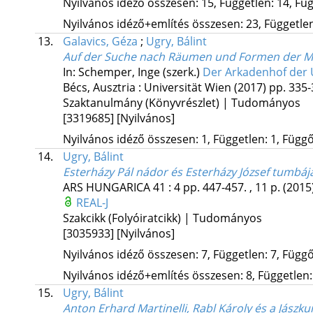
Nyilvános idéző összesen: 15, Független: 14, Füg
Nyilvános idéző+említés összesen: 23, Független:
13.
Galavics, Géza
;
Ugry, Bálint
Auf der Suche nach Räumen und Formen der M
In: Schemper, Inge (szerk.)
Der Arkadenhof der 
Bécs, Ausztria :
Universität Wien
(2017)
pp. 335-3
Szaktanulmány (Könyvrészlet) | Tudományos
[3319685]
[Nyilvános]
Nyilvános idéző összesen: 1, Független: 1, Függő:
14.
Ugry, Bálint
Esterházy Pál nádor és Esterházy József tumbája
ARS HUNGARICA
41
:
4
pp. 447-457. , 11 p.
(2015
REAL-J
Szakcikk (Folyóiratcikk) | Tudományos
[3035933]
[Nyilvános]
Nyilvános idéző összesen: 7, Független: 7, Függő:
Nyilvános idéző+említés összesen: 8, Független: 
15.
Ugry, Bálint
Anton Erhard Martinelli, Rabl Károly és a Jászk