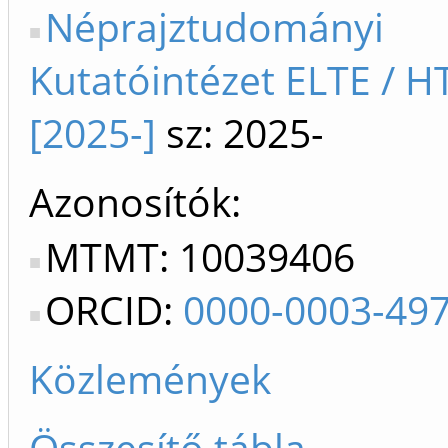
Néprajztudományi
Kutatóintézet ELTE / H
[2025-]
sz: 2025-
Azonosítók
MTMT: 10039406
ORCID:
0000-0003-49
Közlemények
Összesítő tábla