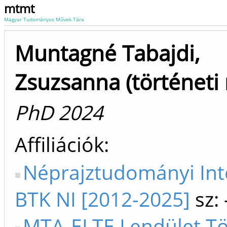
mtmt
Magyar Tudományos Művek Tára
Muntagné Tabajdi,
Zsuzsanna (történeti 
PhD 2024
Affiliációk
Néprajztudományi In
BTK NI [2012-2025]
sz:
MTA-ELTE Lendület Tö